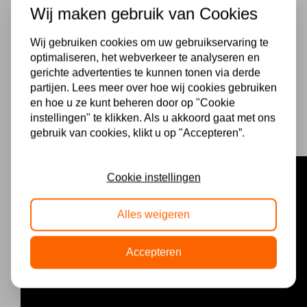
Wij maken gebruik van Cookies
ook bij aan de efficiëntie van het voertuig. Dit
samenspel van luxe en functionaliteit maakt de A6
Wij gebruiken cookies om uw gebruikservaring te
Avant e-Tron tot de ultieme keuze voor
optimaliseren, het webverkeer te analyseren en
gerichte advertenties te kunnen tonen via derde
consumenten die duurzaamheid hoog in het
partijen. Lees meer over hoe wij cookies gebruiken
vaandel dragen zonder in te boeten aan comfort
en hoe u ze kunt beheren door op "Cookie
en stijl.
instellingen" te klikken. Als u akkoord gaat met ons
gebruik van cookies, klikt u op "Accepteren”.
Cookie instellingen
Alles weigeren
Accepteren