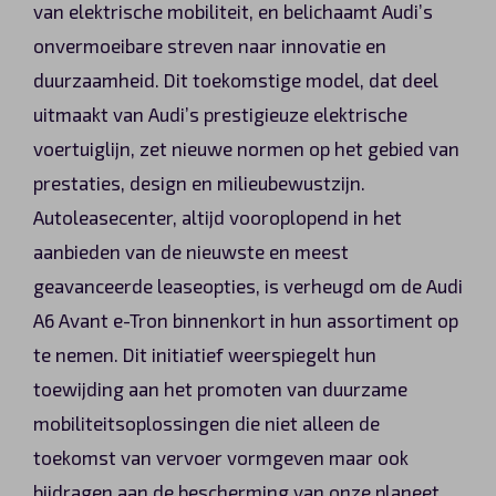
van elektrische mobiliteit, en belichaamt Audi’s
Automerken
onvermoeibare streven naar innovatie en
duurzaamheid. Dit toekomstige model, dat deel
uitmaakt van Audi’s prestigieuze elektrische
Vragen?
voertuiglijn, zet nieuwe normen op het gebied van
prestaties, design en milieubewustzijn.
Over ons
Autoleasecenter, altijd vooroplopend in het
aanbieden van de nieuwste en meest
Contact
geavanceerde leaseopties, is verheugd om de Audi
A6 Avant e-Tron binnenkort in hun assortiment op
te nemen. Dit initiatief weerspiegelt hun
toewijding aan het promoten van duurzame
mobiliteitsoplossingen die niet alleen de
toekomst van vervoer vormgeven maar ook
bijdragen aan de bescherming van onze planeet.