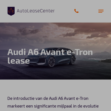
Zakelijke auto’s
Audi A6 Avant e-Tron
Bedrijfswagens
lease
Elektrische auto’s
Wagenparkbeheer
Private lease
De introductie van de Audi A6 Avant e-Tron
Shortlease
markeert een significante mijlpaal in de evolutie