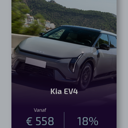
Kia EV4
Vanaf
€ 558
18%