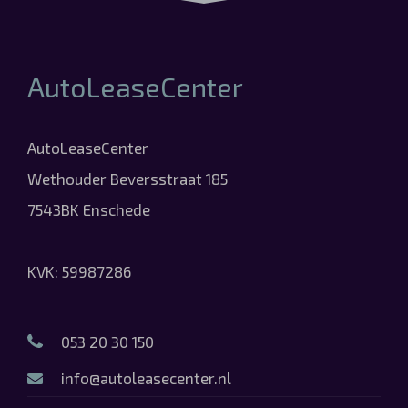
AutoLeaseCenter
AutoLeaseCenter
Wethouder Beversstraat 185
7543BK Enschede
KVK: 59987286
053 20 30 150
info@autoleasecenter.nl