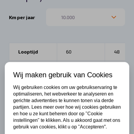
Km per jaar
Looptijd
60
48
€ 589
Op
Wij maken gebruik van Cookies
Per maand
Op
aanvraag
aanvraag
Wij gebruiken cookies om uw gebruikservaring te
optimaliseren, het webverkeer te analyseren en
gerichte advertenties te kunnen tonen via derde
partijen. Lees meer over hoe wij cookies gebruiken
en hoe u ze kunt beheren door op "Cookie
Bruto en netto
instellingen" te klikken. Als u akkoord gaat met ons
gebruik van cookies, klikt u op "Accepteren”.