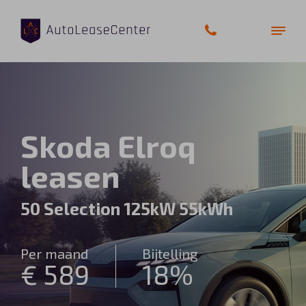
Zakelijke auto’s
Skoda Elroq
Bedrijfswagens
leasen
Elektrische auto’s
50 Selection 125kW 55kWh
Wagenparkbeheer
Per maand
Bijtelling
Private lease
€ 589
18%
Shortlease