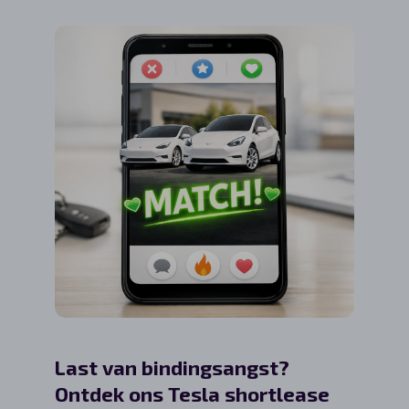
Last van bindingsangst?
Pseud
Ontdek ons Tesla shortlease
veran