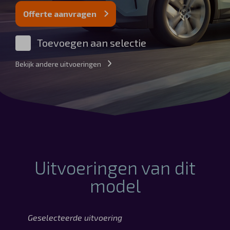
Automerken
Offerte aanvragen
Toevoegen aan selectie
Bekijk andere uitvoeringen
Vragen?
Over ons
Contact
Uitvoeringen van dit
model
Geselecteerde uitvoering