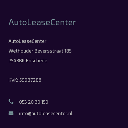
AutoLeaseCenter
AutoLeaseCenter
Wethouder Beversstraat 185
7543BK Enschede
KVK: 59987286
053 20 30 150
info@autoleasecenter.nl