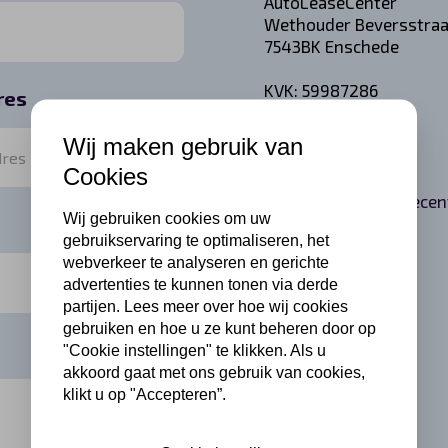
AutoLeaseCenter
Wethouder Beversstraa
7543BK Enschede
KVK: 59987286
res
Wij maken gebruik van
053 20 30 150
Cookies
info@autoleasecent
Wij gebruiken cookies om uw
gebruikservaring te optimaliseren, het
webverkeer te analyseren en gerichte
advertenties te kunnen tonen via derde
partijen. Lees meer over hoe wij cookies
gebruiken en hoe u ze kunt beheren door op
"Cookie instellingen" te klikken. Als u
akkoord gaat met ons gebruik van cookies,
klikt u op "Accepteren”.