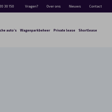
20 30 150
Vragen?
Over ons
Nieuws
Contact
sche auto’s
Wagenparkbeheer
Private lease
Shortlease