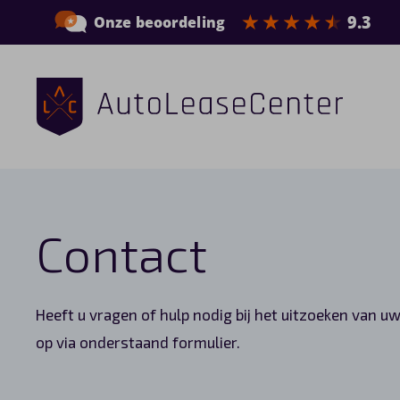
Zakelijke auto’s
Bedrijfswagens
Contact
Elektrische auto’s
Wagenparkbeheer
Heeft u vragen of hulp nodig bij het uitzoeken van 
Private lease
op via onderstaand formulier.
Shortlease