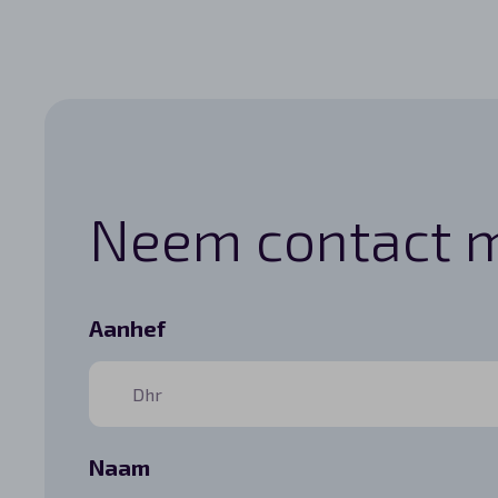
Automerken
Vragen?
Over ons
Neem contact m
Contact
Contactformulier
Aanhef
Naam