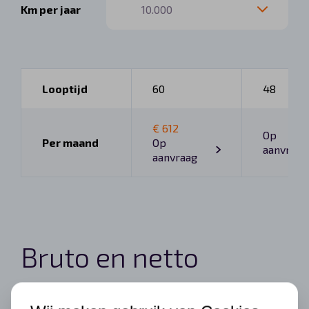
Km per jaar
Looptijd
60
48
€ 612
Op
Per maand
Op
aanvraag
aanvraag
Bruto en netto
bijtelling