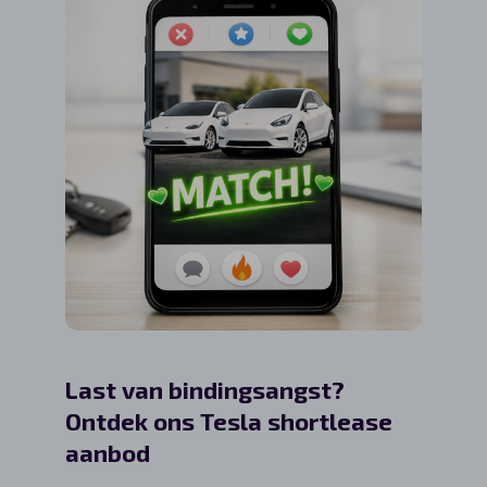
Last van bindingsangst?
Pseud
Ontdek ons Tesla shortlease
veran
aanbod