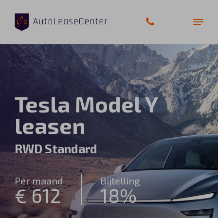
Zakelijke auto’s
Tesla Model Y
Bedrijfswagens
leasen
Elektrische auto’s
RWD Standard
Wagenparkbeheer
Per maand
Bijtelling
Private lease
€ 612
18%
Shortlease