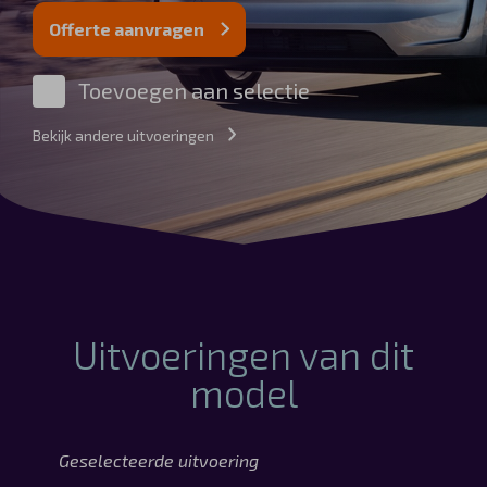
Automerken
Offerte aanvragen
Toevoegen aan selectie
Bekijk andere uitvoeringen
Vragen?
Over ons
Contact
Uitvoeringen van dit
model
Geselecteerde uitvoering