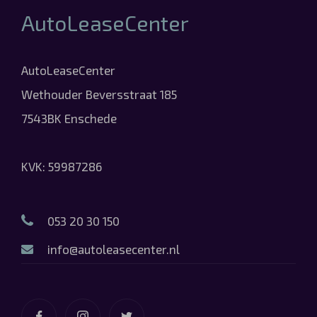
AutoLeaseCenter
AutoLeaseCenter
Wethouder Beversstraat 185
7543BK Enschede
KVK: 59987286
053 20 30 150
info@autoleasecenter.nl