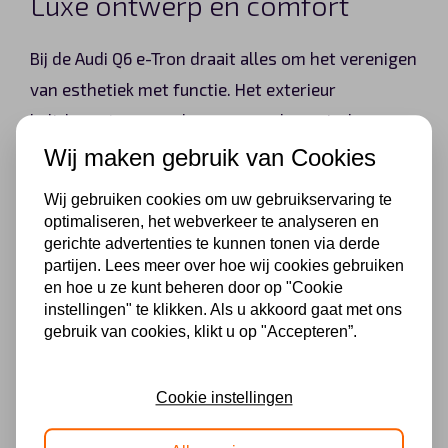
Luxe ontwerp en comfort
Bij de Audi Q6 e-Tron draait alles om het verenigen
van esthetiek met functie. Het exterieur
belichaamt een modern en aerodynamisch
ontwerp dat niet alleen de aandacht trekt maar
Wij maken gebruik van Cookies
ook bijdraagt aan de efficiëntie. Het interieur zet
Wij gebruiken cookies om uw gebruikservaring te
de traditie van Audi voort door luxe en comfort
optimaliseren, het webverkeer te analyseren en
naar een hoger niveau te tillen. Bestuurders en
gerichte advertenties te kunnen tonen via derde
partijen. Lees meer over hoe wij cookies gebruiken
passagiers worden verwelkomd in een cabine vol
en hoe u ze kunt beheren door op "Cookie
luxe voorzieningen en technologische
instellingen" te klikken. Als u akkoord gaat met ons
gebruik van cookies, klikt u op "Accepteren”.
hoogstandjes, waaronder state-of-the-art
infotainmentsystemen en geavanceerde
connectiviteitsoplossingen. Deze aspecten zijn
Cookie instellingen
zorgvuldig samengesteld om comfort en luxe te