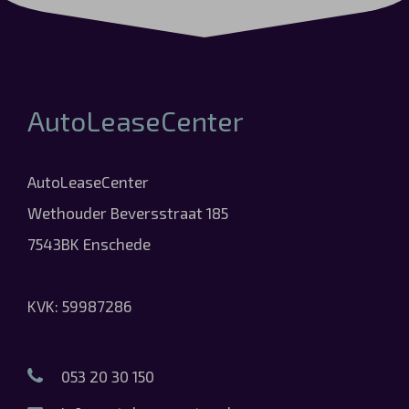
AutoLeaseCenter
AutoLeaseCenter
Wethouder Beversstraat 185
7543BK Enschede
KVK: 59987286
053 20 30 150