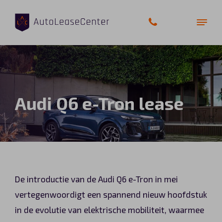
Zakelijke auto’s
Audi Q6 e-Tron lease
Bedrijfswagens
Elektrische auto’s
Wagenparkbeheer
De introductie van de Audi Q6 e-Tron in mei
Private lease
vertegenwoordigt een spannend nieuw hoofdstuk
in de evolutie van elektrische mobiliteit, waarmee
Shortlease