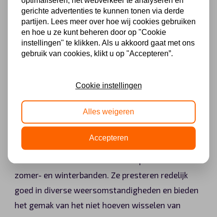
optimaliseren, het webverkeer te analyseren en
gerichte advertenties te kunnen tonen via derde
ze beter grip bieden op sneeuw en ijs. Het
partijen. Lees meer over hoe wij cookies gebruiken
bandenwissel moment naar winterbanden is
en hoe u ze kunt beheren door op "Cookie
raadzaam wanneer de temperaturen regelmatig
instellingen" te klikken. Als u akkoord gaat met ons
gebruik van cookies, klikt u op "Accepteren”.
onder de 7°C duiken en er kans is op winterse
neerslag.
Cookie instellingen
Allseasonbanden: Gemak en
Alles weigeren
flexibiliteit zonder een bandenwissel
moment
Accepteren
Allseasonbanden bieden een compromis tussen
zomer- en winterbanden. Ze presteren redelijk
goed in diverse weersomstandigheden en bieden
het gemak van het niet hoeven wisselen van