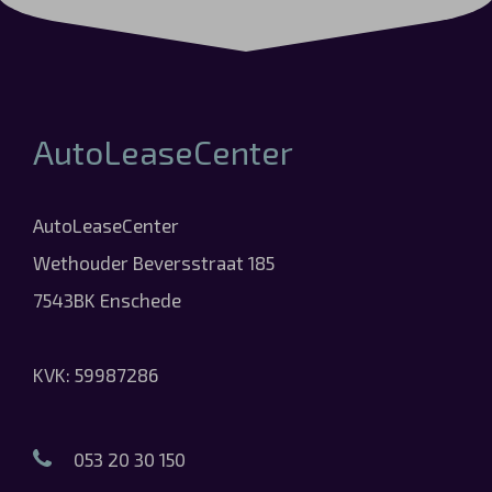
AutoLeaseCenter
AutoLeaseCenter
Wethouder Beversstraat 185
7543BK Enschede
KVK: 59987286
053 20 30 150