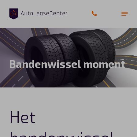
Zakelijke auto’s
Bandenwissel moment
Bedrijfswagens
Elektrische auto’s
Wagenparkbeheer
Het
Private lease
Shortlease
bandenwissel