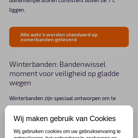
liggen.
Alle auto’s worden standaard op
zomerbanden geleverd
Winterbanden: Bandenwissel
moment voor veiligheid op gladde
wegen
Winterbanden zijn speciaal ontworpen om te
presteren bij koude temperaturen en gladde
omstandigheden. Ze hebben een dieper profiel en
Wij maken gebruik van Cookies
zijn gemaakt van een zachter rubbermengsel dat
Wij gebruiken cookies om uw gebruikservaring te
flexibeler blijft in koude temperaturen, waardoor