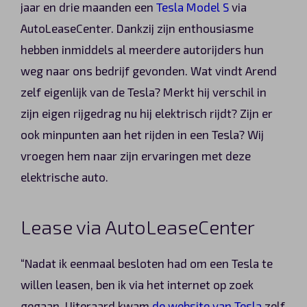
jaar en drie maanden een
Tesla Model S
via
Automerken
AutoLeaseCenter. Dankzij zijn enthousiasme
hebben inmiddels al meerdere autorijders hun
weg naar ons bedrijf gevonden. Wat vindt Arend
Vragen?
zelf eigenlijk van de Tesla? Merkt hij verschil in
zijn eigen rijgedrag nu hij elektrisch rijdt? Zijn er
Over ons
ook minpunten aan het rijden in een Tesla? Wij
vroegen hem naar zijn ervaringen met deze
Contact
elektrische auto.
Lease via AutoLeaseCenter
“Nadat ik eenmaal besloten had om een Tesla te
willen leasen, ben ik via het internet op zoek
gegaan. Uiteraard kwam
de website van Tesla
zelf