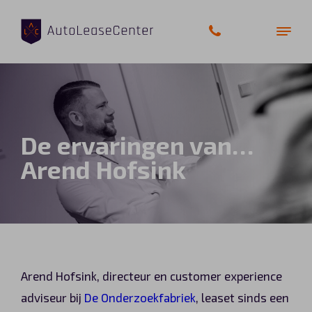
Zakelijke auto’s
De ervaringen van…
Bedrijfswagens
Arend Hofsink
Elektrische auto’s
Wagenparkbeheer
Private lease
Arend Hofsink, directeur en customer experience
Shortlease
adviseur bij
De Onderzoekfabriek
, leaset sinds een