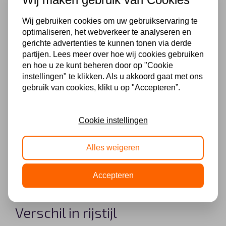
autopilot. Dit is een systeem waarbij de auto helpt
bij de besturing. De Tesla past onder andere de
Wij gebruiken cookies om uw gebruikservaring te
optimaliseren, het webverkeer te analyseren en
snelheid automatisch aan de
gerichte advertenties te kunnen tonen via derde
verkeersomstandigheden aan en heeft daarnaast
partijen. Lees meer over hoe wij cookies gebruiken
nog vele andere mogelijkheden. Voornamelijk het
en hoe u ze kunt beheren door op "Cookie
instellingen" te klikken. Als u akkoord gaat met ons
aanpassen van de snelheid is erg prettig. Het is er
gebruik van cookies, klikt u op "Accepteren”.
altijd wanneer je het nodig hebt.
Daarnaast is het erg plezierig om de muziek via
Cookie instellingen
het digitale screen af te kunnen spelen, gekoppeld
aan de IPad, gekoppeld aan bijvoorbeeld Spotify.
Alles weigeren
De Tesla heeft een duidelijke navigatie, die ook
nog eens erg prettig werkt.”
Accepteren
Verschil in rijstijl