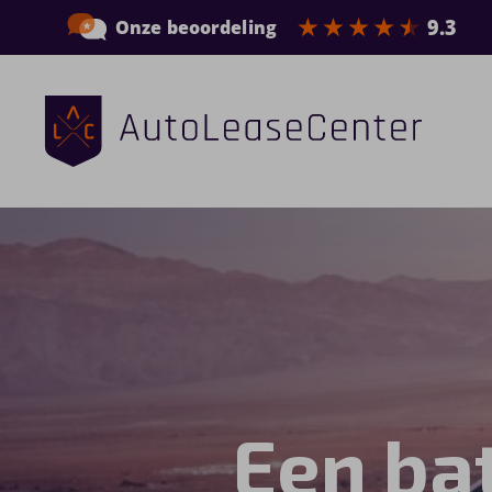
Zakelijke auto’s
Bedrijfswagens
Elektrische auto’s
Wagenparkbeheer
Private lease
Een bat
Shortlease