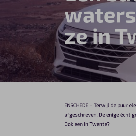
waters
Automerken
ze in 
Vragen?
Over ons
Contact
ENSCHEDE – Terwijl de puur el
afgeschreven. De enige écht gr
Ook een in Twente?