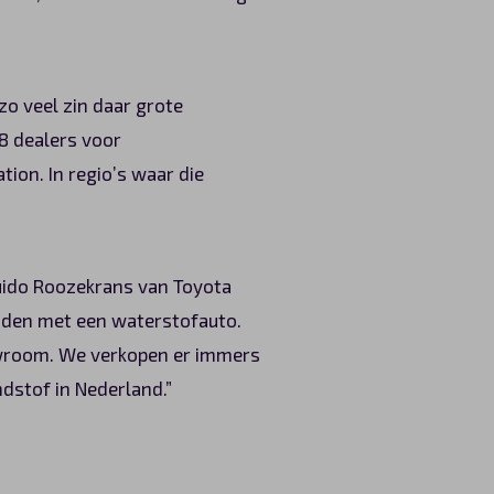
 zo veel zin daar grote
 8 dealers voor
ion. In regio’s waar die
 Guido Roozekrans van Toyota
rijden met een waterstofauto.
showroom. We verkopen er immers
ndstof in Nederland.”