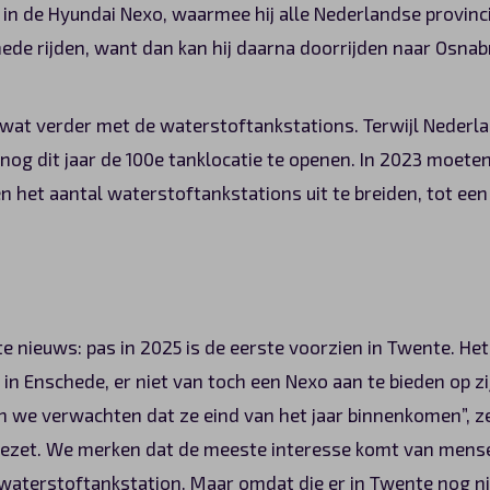
an in de Hyundai Nexo, waarmee hij alle Nederlandse provin
chede rijden, want dan kan hij daarna doorrijden naar Osna
al wat verder met de waterstoftankstations. Terwijl Nederla
 nog dit jaar de 100e tanklocatie te openen. In 2023 moeten
n het aantal waterstoftankstations uit te breiden, tot een 
te nieuws: pas in 2025 is de eerste voorzien in Twente. H
n Enschede, er niet van toch een Nexo aan te bieden op z
en we verwachten dat ze eind van het jaar binnenkomen”, z
ggezet. We merken dat de meeste interesse komt van mensen
aterstoftankstation. Maar omdat die er in Twente nog nie