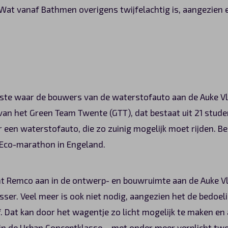
at vanaf Bathmen overigens twijfelachtig is, aangezien 
atste waar de bouwers van de waterstofauto aan de Auke Vl
van het Green Team Twente (GTT), dat bestaat uit 21 stude
 een waterstofauto, die zo zuinig mogelijk moet rijden. Be
 Eco-marathon in Engeland.
ent Remco aan in de ontwerp- en bouwruimte aan de Auke Vle
sser. Veel meer is ook niet nodig, aangezien het de bedoel
f. Dat kan door het wagentje zo licht mogelijk te maken en 
n de Urban Conceptklasse – met onder meer verplicht twe