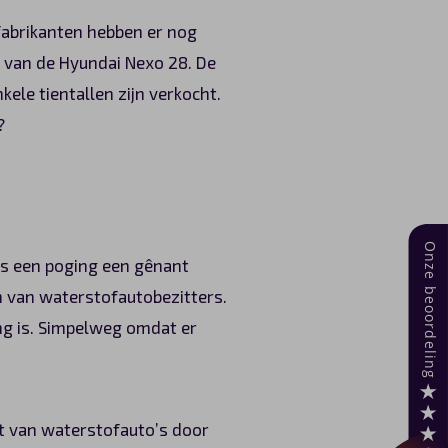
 fabrikanten hebben er nog
, van de Hyundai Nexo 28. De
kele tientallen zijn verkocht.
?
als een poging een gênant
n van waterstofautobezitters.
ng is. Simpelweg omdat er
it van waterstofauto’s door