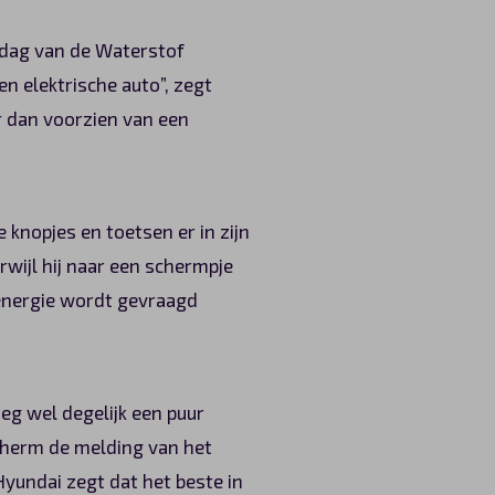
 dag van de Waterstof
en elektrische auto”, zegt
r dan voorzien van een
knopjes en toetsen er in zijn
rwijl hij naar een schermpje
r energie wordt gevraagd
eg wel degelijk een puur
cherm de melding van het
yundai zegt dat het beste in