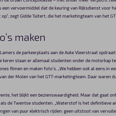
 als een vervoermiddel dat de keuring van Rijksdienst voor
 op”, zegt Gidde Tuitert, die het marketingteam van het G
to’s maken
Lamers de parkeerplaats aan de Auke Vleerstraat opdraai
te keren staan er allemaal studenten onder de motorkap t
hones filmen en maken foto’s. „We hebben ook al eens in e
an der Molen van het GTT-marketingteam. Daar waren duidel
ente, het blijkt een bezienswaardigheid. Maar dat gaat on
ls de Twentse studenten. „Waterstof is het definitieve a
gen van puur elektrisch rijden: geen uitstoot van vervuil