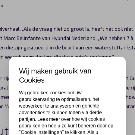
.”
eiverhaal. „Als de vraag niet zo groot is, heeft het ook niet
egt Marc Belinfante van Hyundai Nederland. „We hebben 7 à
die zijn gesitueerd in de buurt van een waterstoftankstat
ben we ook geen dealers die deze auto’s verkopen.”
Wij maken gebruik van
 „Er rijdt in Twente nog niemand in een Toyota Mirai”, zegt
Cookies
oral ministeries, energiemaatschappijen en bedrijven die 
Wij gebruiken cookies om uw
 mee bezig zijn. Hij staat in Twente ook nog niet in de 
gebruikservaring te optimaliseren, het
r. We zitten in de voorfase van de invoering van deze bra
webverkeer te analyseren en gerichte
advertenties te kunnen tonen via derde
partijen. Lees meer over hoe wij cookies
gebruiken en hoe u ze kunt beheren door op
uto
"Cookie instellingen" te klikken. Als u