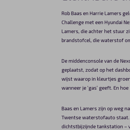
Rob Baas en Harrie Lamers gel
Challenge met een Hyundai Nexo 
Lamers, die achter het stuur z
brandstofcel, die waterstof om
De middenconsole van de Nexo o
geplaatst, zodat op het dashbo
wijst waarop in kleurtjes groe
wanneer je ‘gas’ geeft. En hoe
Baas en Lamers zijn op weg na
Twentse waterstofauto staat.
dichtstbijzijnde tankstation –