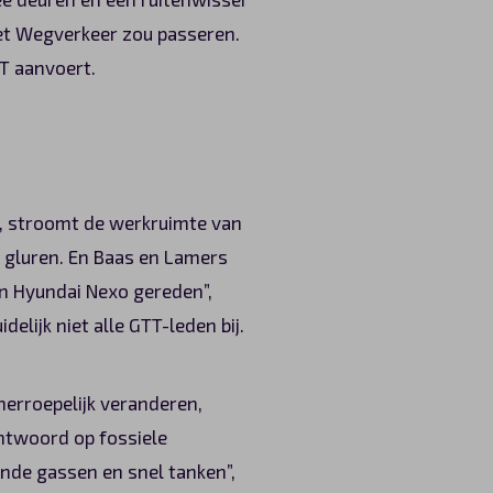
 het Wegverkeer zou passeren.
TT aanvoert.
t, stroomt de werkruimte van
e gluren. En Baas en Lamers
en Hyundai Nexo gereden”,
ijk niet alle GTT-leden bij.
herroepelijk veranderen,
ntwoord op fossiele
ende gassen en snel tanken”,