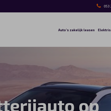
053 
Auto’s zakelijk leasen
Elektri
terijauto op