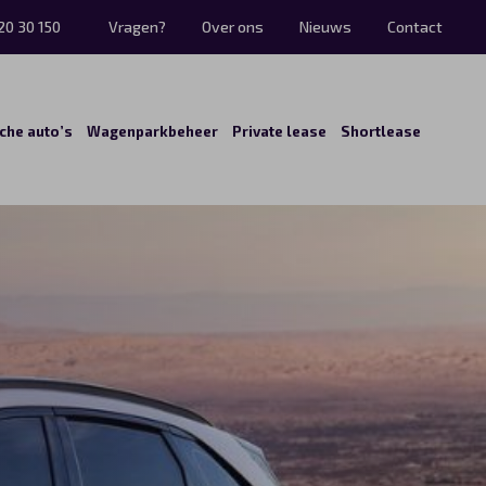
20 30 150
Vragen?
Over ons
Nieuws
Contact
sche auto’s
Wagenparkbeheer
Private lease
Shortlease