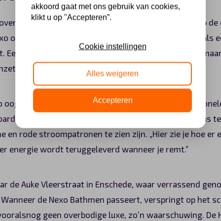
akkoord gaat met ons gebruik van cookies,
klikt u op "Accepteren”.
oven helemaal in waterstof. De ondernemers rijden op de
over de A1 richting Enschede. „Hij rijdt eigenlijk net als e
Cookie instellingen
it. Een waterstofauto is dan ook een elektrische auto, maa
zet in energie.
Alles weigeren
Accepteren
ogt imposant, maar dat is vooral omdat alle traditionele 
ard ruimte is voor drie beeldschermen. „Kijk”, zegt Baas te
ne en rode stroompatronen te zien zijn. „Hier zie je hoe e
 er energie wordt teruggeleverd wanneer je remt.”
ar de Auke Vleerstraat in Enschede, waar verrassend geno
 Wanneer de Nexo Bathmen passeert, verspringt op het s
 vooralsnog geen overbodige luxe, zo’n waarschuwing. De H