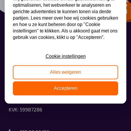
optimaliseren, het webverkeer te analyseren en
Automerken
gerichte advertenties te kunnen tonen via derde
partijen. Lees meer over hoe wij cookies gebruiken
en hoe u ze kunt beheren door op "Cookie
instellingen" te klikken. Als u akkoord gaat met ons
Vragen?
gebruik van cookies, klikt u op "Accepteren”.
AutoLeaseCenter
Over ons
Cookie instellingen
Contact
AutoLeaseCenter
Alles weigeren
Wethouder Beversstraat 185
Accepteren
7543BK Enschede
KVK: 59987286