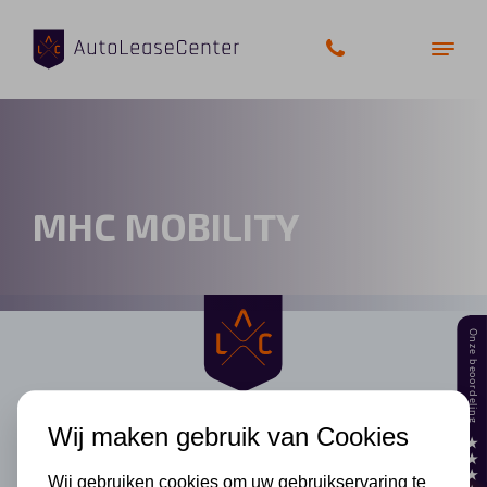
Zakelijke auto’s
MHC MOBILITY
Bedrijfswagens
Elektrische auto’s
Wagenparkbeheer
Private lease
Wij maken gebruik van Cookies
Shortlease
Wij gebruiken cookies om uw gebruikservaring te