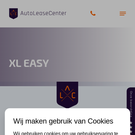
Zakelijke auto’s
XL EASY
Bedrijfswagens
Elektrische auto’s
Wagenparkbeheer
Private lease
Wij maken gebruik van Cookies
Shortlease
Wij gebruiken cookies om uw gebruikservaring te