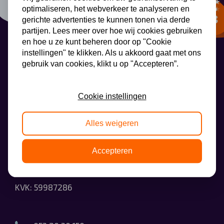
optimaliseren, het webverkeer te analyseren en
Automerken
gerichte advertenties te kunnen tonen via derde
partijen. Lees meer over hoe wij cookies gebruiken
en hoe u ze kunt beheren door op "Cookie
instellingen" te klikken. Als u akkoord gaat met ons
Vragen?
gebruik van cookies, klikt u op "Accepteren”.
AutoLeaseCenter
Over ons
Cookie instellingen
Contact
AutoLeaseCenter
Alles weigeren
Wethouder Beversstraat 185
Accepteren
7543BK Enschede
KVK: 59987286