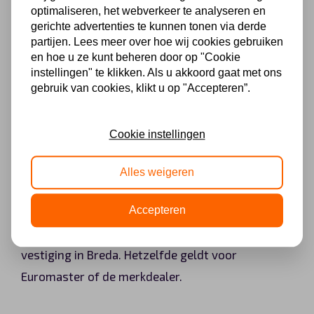
Heb je al eerder banden gewisseld? Dan liggen
optimaliseren, het webverkeer te analyseren en
gerichte advertenties te kunnen tonen via derde
jouw banden opgeslagen bij de leverancier waar je
partijen. Lees meer over hoe wij cookies gebruiken
voor het laatst gewisseld hebt. Bij twijfel kun je
en hoe u ze kunt beheren door op "Cookie
instellingen" te klikken. Als u akkoord gaat met ons
dit online raadplegen in jouw My Alphabet
gebruik van cookies, klikt u op "Accepteren”.
account.
Cookie instellingen
Een nieuwe bandenwissel dien je ook binnen het
netwerk van deze leverancier te laten
Alles weigeren
plaatsvinden. Het is niet mogelijk om te wisselen
van leverancier, maar wel bijvoorbeeld van de
Accepteren
Profile vestiging in Groningen naar de Profile
vestiging in Breda. Hetzelfde geldt voor
Euromaster of de merkdealer.