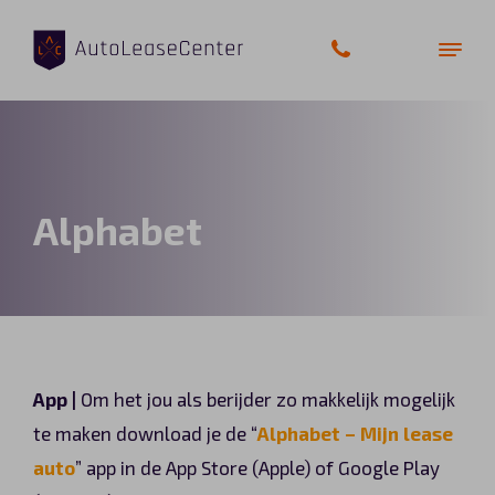
Zakelijke auto’s
Alphabet
Bedrijfswagens
Elektrische auto’s
Wagenparkbeheer
App |
Om het jou als berijder zo makkelijk mogelijk
Private lease
te maken download je de “
Alphabet – Mijn lease
auto
” app in de App Store (Apple) of Google Play
Shortlease