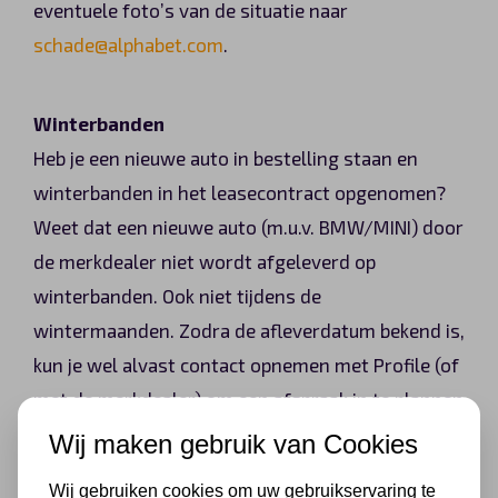
eventuele foto’s van de situatie naar
schade@alphabet.com
.
Winterbanden
Heb je een nieuwe auto in bestelling staan en
winterbanden in het leasecontract opgenomen?
Weet dat een nieuwe auto (m.u.v. BMW/MINI) door
de merkdealer niet wordt afgeleverd op
winterbanden. Ook niet tijdens de
wintermaanden. Zodra de afleverdatum bekend is,
kun je wel alvast contact opnemen met Profile (of
met de merkdealer) om een afspraak in te plannen
voor de bandenwissel naar winterbanden.
Wij maken gebruik van Cookies
Wij gebruiken cookies om uw gebruikservaring te