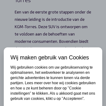
Een van de eerste grote stappen onder de
nieuwe leiding is de introductie van de
KGM-Torres. Deze SUV is ontworpen om
te voldoen aan de behoeften van
moderne consumenten. Bovendien biedt
de KGM-Torres geavanceerde technologie
en een stijlvol design. De nadruk ligt op
Wij maken gebruik van Cookies
duurzaamheid, veiligheid en comfort, wat
Wij gebruiken cookies om uw gebruikservaring te
duidelijk maakt dat SsangYong met deze
optimaliseren, het webverkeer te analyseren en
nieuwe start wil inspelen op de trends en
gerichte advertenties te kunnen tonen via derde
partijen. Lees meer over hoe wij cookies gebruiken
eisen van de markt.
en hoe u ze kunt beheren door op "Cookie
instellingen" te klikken. Als u akkoord gaat met ons
gebruik van cookies, klikt u op "Accepteren”.