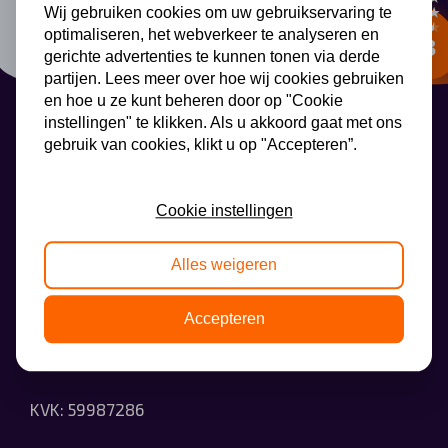
Wij gebruiken cookies om uw gebruikservaring te
Automerken
optimaliseren, het webverkeer te analyseren en
gerichte advertenties te kunnen tonen via derde
partijen. Lees meer over hoe wij cookies gebruiken
en hoe u ze kunt beheren door op "Cookie
instellingen" te klikken. Als u akkoord gaat met ons
Vragen?
gebruik van cookies, klikt u op "Accepteren”.
Over ons
AutoLeaseCenter
Cookie instellingen
Contact
Alles weigeren
AutoLeaseCenter
Wethouder Beversstraat 185
Accepteren
7543BK Enschede
KVK: 59987286