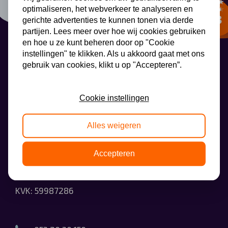
optimaliseren, het webverkeer te analyseren en
Automerken
gerichte advertenties te kunnen tonen via derde
partijen. Lees meer over hoe wij cookies gebruiken
en hoe u ze kunt beheren door op "Cookie
instellingen" te klikken. Als u akkoord gaat met ons
Vragen?
gebruik van cookies, klikt u op "Accepteren”.
AutoLeaseCenter
Over ons
Cookie instellingen
Contact
AutoLeaseCenter
Alles weigeren
Wethouder Beversstraat 185
Accepteren
7543BK Enschede
KVK: 59987286