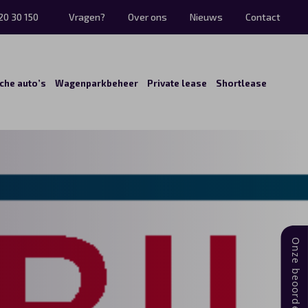
20 30 150
Vragen?
Over ons
Nieuws
Contact
sche auto’s
Wagenparkbeheer
Private lease
Shortlease