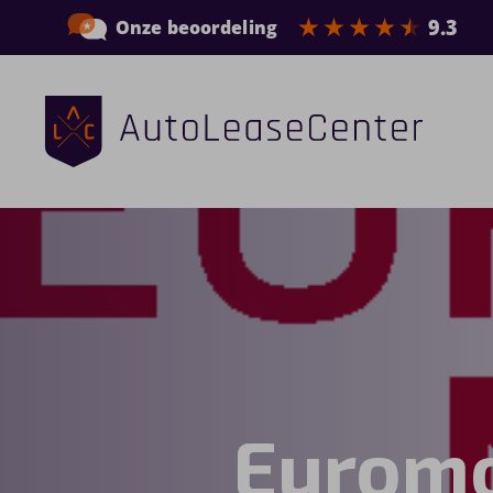
Zakelijke auto’s
Bedrijfswagens
Elektrische auto’s
Wagenparkbeheer
Private lease
Euromo
Shortlease