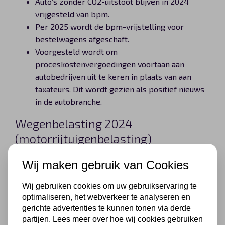
Auto’s zonder CO2-uitstoot blijven in 2024
vrijgesteld van bpm.
Per 2025 wordt de bpm-vrijstelling voor
bestelwagens afgeschaft.
Voorgesteld wordt om
proceskostenvergoedingen voortaan aan
autobedrijven uit te keren in plaats van aan
taxateurs. Dit wordt gezien als positief nieuws
in de autobranche.
Wegenbelasting 2024
(motorrijtuigenbelasting)
Wij maken gebruik van Cookies
Auto’s zonder CO2-uitstoot blijven in 2024
vrijgesteld van wegenbelasting tot en met dat
Wij gebruiken cookies om uw gebruikservaring te
jaar.
optimaliseren, het webverkeer te analyseren en
gerichte advertenties te kunnen tonen via derde
partijen. Lees meer over hoe wij cookies gebruiken