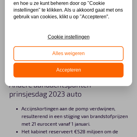
Woon-Werk
en hoe u ze kunt beheren door op "Cookie
instellingen" te klikken. Als u akkoord gaat met ons
gebruik van cookies, klikt u op "Accepteren”.
Rapportageverplichting Werkgebonden
Personenmobiliteit (Vanaf 2024)
Werkgevers met 100+ werknemers moeten
Cookie instellingen
jaarlijks rapporteren over zakelijke kilometers
en woon-werkverkeer met CO2-uitstoot.
Alles weigeren
Reiskostenvergoeding (Vanaf 1 januari 2024)
Maximale onbelaste reiskostenvergoeding voor
Accepteren
werknemers stijgt naar €0,23 per kilometer.
Andere aandachtspunten
prinsjesdag 2023 auto
Accijnskortingen aan de pomp verdwijnen,
resulterend in een stijging van brandstofprijzen
met 21 eurocent vanaf 1 januari.
Het kabinet reserveert €528 miljoen om de