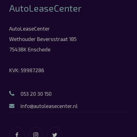
AutoLeaseCenter
AutoLeaseCenter
Wethouder Beversstraat 185
7543BK Enschede
KVK: 59987286
053 20 30 150
info@autoleasecenter.nl