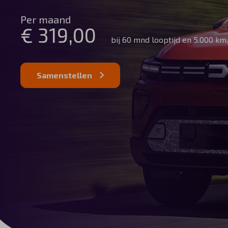
Automerken
Per maand
€ 319,00
bij 60 mnd looptijd en 5.000 km
Vragen?
Samenstellen
Over ons
Contact