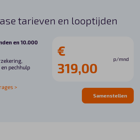
ase tarieven en looptijden
anden en 10.000
€
p/mnd
rzekering,
319,00
 en pechhulp
rages >
Samenstellen