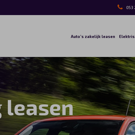
053 
Auto’s zakelijk leasen
Elektri
g leasen