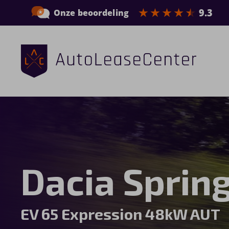
Zakelijke auto’s
Bedrijfswagens
Elektrische auto’s
Dacia Sprin
Wagenparkbeheer
Private lease
EV 65 Expression 48kW AUT
Shortlease