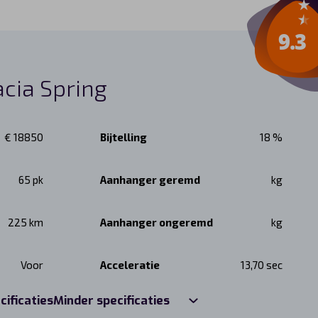
acia Spring
€ 18850
Bijtelling
18 %
65 pk
Aanhanger geremd
kg
225 km
Aanhanger ongeremd
kg
Voor
Acceleratie
13,70 sec
cificaties
Minder specificaties