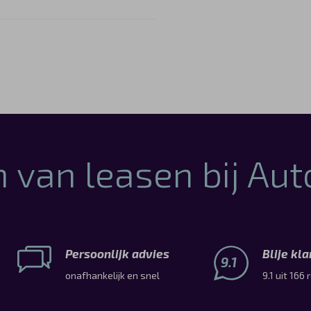
 van leasen bij Au
Persoonlijk advies
Blije kl
9.1
onafhankelijk en snel
9.1 uit 166