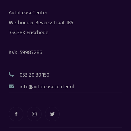
AutoLeaseCenter
Wethouder Beversstraat 185
7543BK Enschede
KVK: 59987286
053 20 30 150
info@autoleasecenter.nl