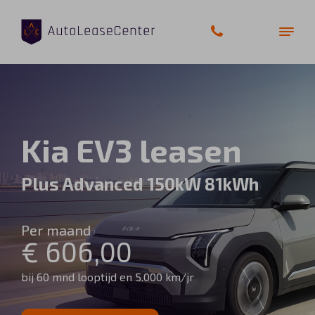
Zakelijke auto’s
Kia EV3 leasen
Bedrijfswagens
Plus Advanced 150kW 81kWh
Elektrische auto’s
Per maand
Wagenparkbeheer
€ 606,00
Private lease
bij 60 mnd looptijd en 5.000 km/jr
Shortlease