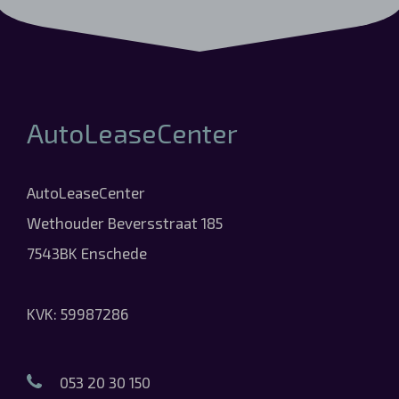
AutoLeaseCenter
AutoLeaseCenter
Wethouder Beversstraat 185
7543BK Enschede
KVK: 59987286
053 20 30 150