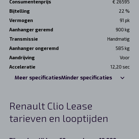
Consumentenprijs
€ 26595
Bijtelling
22 %
Vermogen
91 pk
Aanhanger geremd
900 kg
Transmissie
Handmatig
Aanhanger ongeremd
585 kg
Aandrijving
Voor
Acceleratie
12,20 sec
Meer specificaties
Minder specificaties
Renault Clio Lease
tarieven en looptijden