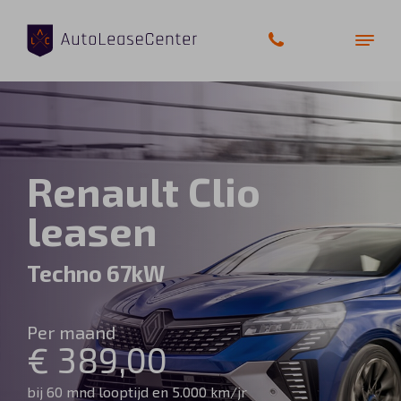
Zakelijke auto’s
Renault Clio
Bedrijfswagens
leasen
Elektrische auto’s
Techno 67kW
Wagenparkbeheer
Per maand
Private lease
€ 389,00
Shortlease
bij 60 mnd looptijd en 5.000 km/jr