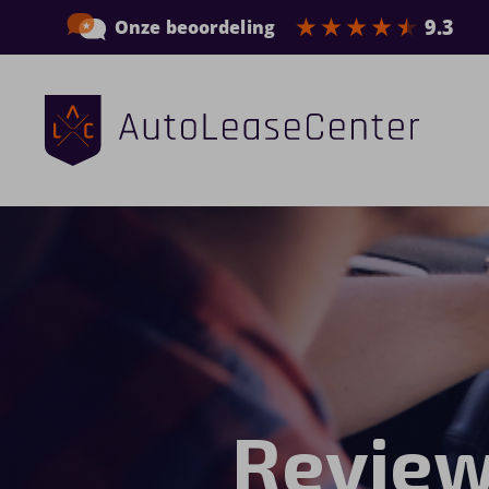
Zakelijke auto’s
Bedrijfswagens
Elektrische auto’s
Wagenparkbeheer
Private lease
Review
Shortlease