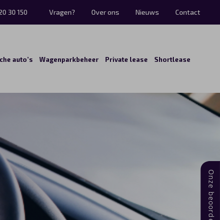
20 30 150
Vragen?
Over ons
Nieuws
Contact
sche auto’s
Wagenparkbeheer
Private lease
Shortlease