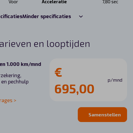
Voor
Acceleratie
7,80 sec
cificaties
Minder specificaties
tarieven en looptijden
d en 1.000 km/mnd
€
rzekering,
p/mnd
 en pechhulp
695,00
rages >
Samenstellen