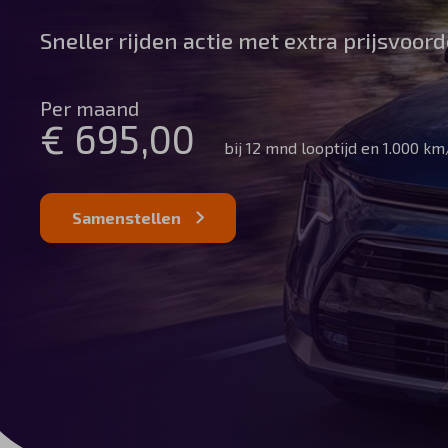
Automerken
Sneller rijden actie met extra prijsvoord
Per maand
€ 695,00
Vragen?
bij 12 mnd looptijd en 1.000 k
Over ons
Samenstellen
Contact