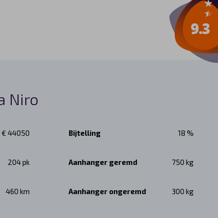
a Niro
€ 44050
Bijtelling
18 %
204 pk
Aanhanger geremd
750 kg
460 km
Aanhanger ongeremd
300 kg