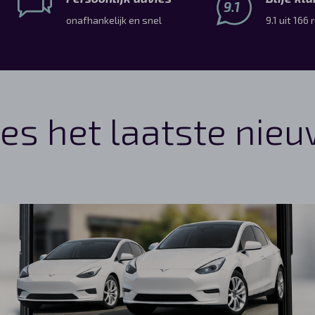
9.1
onafhankelijk en snel
9.1 uit 166
es het laatste nie