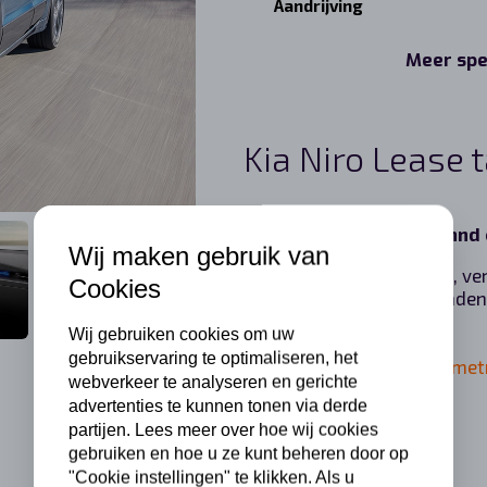
Aandrijving
Meer spe
Kia Niro Lease 
Bij een looptijd van 12 mn
Wij maken gebruik van
Inclusief wegenbelasting, ve
Cookies
onderhoud,reparatie, banden
Wij gebruiken cookies om uw
gebruikservaring te optimaliseren, het
Andere looptijden en kilomet
webverkeer te analyseren en gerichte
advertenties te kunnen tonen via derde
partijen. Lees meer over hoe wij cookies
gebruiken en hoe u ze kunt beheren door op
"Cookie instellingen" te klikken. Als u