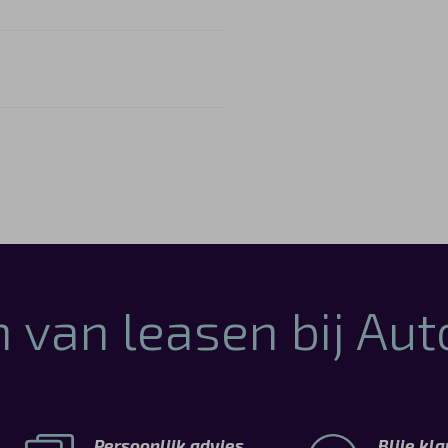
 van leasen bij Au
Persoonlijk advies
Blije kl