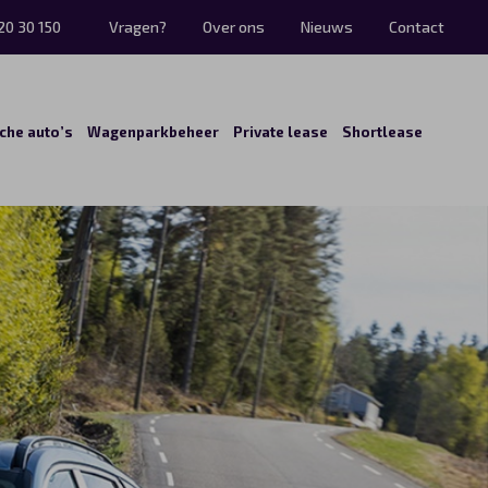
20 30 150
Vragen?
Over ons
Nieuws
Contact
sche auto’s
Wagenparkbeheer
Private lease
Shortlease