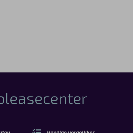
toleasecenter
anten
Handige vergelijker