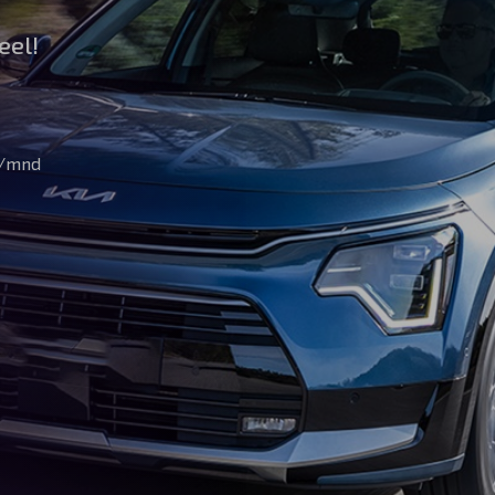
eel!
m/mnd