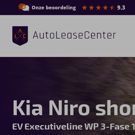
Zakelijke auto’s
Bedrijfswagens
Elektrische auto’s
Kia Niro sho
Wagenparkbeheer
Private lease
EV Executiveline WP 3-Fase
Shortlease