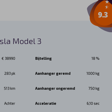
esla Model 3
€ 38990
Bijtelling
18 %
283 pk
Aanhanger geremd
1000 kg
513 km
Aanhanger ongeremd
750 kg
Achter
Acceleratie
6,10 sec