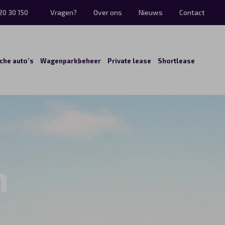
20 30 150
Vragen?
Over ons
Nieuws
Contact
sche auto’s
Wagenparkbeheer
Private lease
Shortlease
n