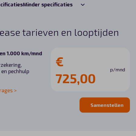
cificaties
Minder specificaties
ease tarieven en looptijden
d en 1.000 km/mnd
€
rzekering,
p/mnd
 en pechhulp
725,00
rages >
Samenstellen