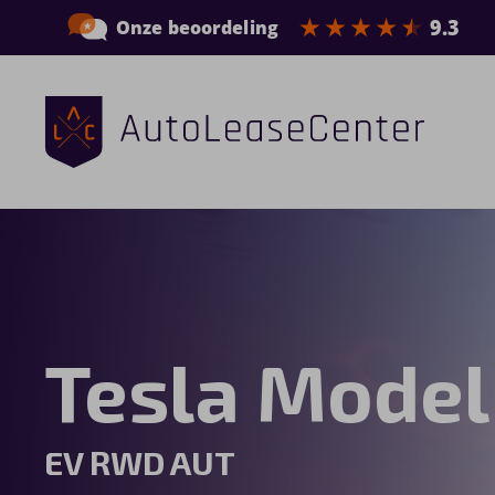
Zakelijke auto’s
Bedrijfswagens
Elektrische auto’s
Tesla Model
Wagenparkbeheer
Private lease
EV RWD AUT
Shortlease