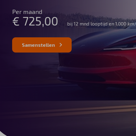
Automerken
Per maand
€ 725,00
bij 12 mnd looptijd en 1.000 k
Vragen?
Samenstellen
Over ons
Contact