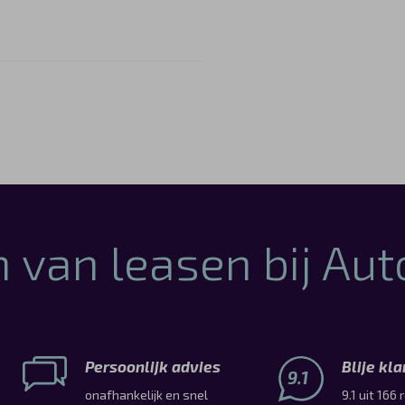
 van leasen bij Au
Persoonlijk advies
Blije kl
9.1
onafhankelijk en snel
9.1 uit 166