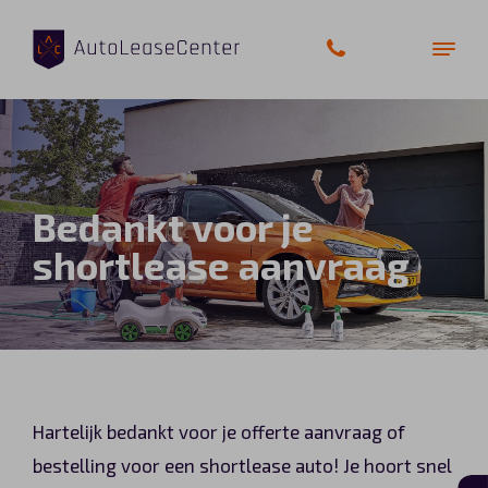
Zakelijke auto’s
Bedankt voor je
Bedrijfswagens
shortlease aanvraag
Elektrische auto’s
Wagenparkbeheer
Private lease
Hartelijk bedankt voor je offerte aanvraag of
Shortlease
bestelling voor een shortlease auto! Je hoort snel