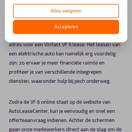
AutoLeaseCenter
Alles weigeren
Geïnteresseerd in de VF 6 van Vinfast? Vanaf
Accepteren
2023 ben je bij AutoLeaseCenter aan het juiste
adres voor een Vinfast VF 6 lease. Het leasen van
een elektrische auto kan namelijk erg voordelig
zijn: zo ervaar je meer financiële ruimte en
profiteer je van verschillende inbegrepen
diensten, waaronder hulp bij pech onderweg.
Zodra de VF 6 online staat op de website van
AutoLeaseCenter, kun je eenvoudig en snel een
offerteaanvraag indienen. Achter de schermen
gaan onze medewerkers direct aan de slag om de