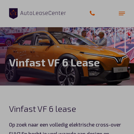
Zakelijke auto’s
Vinfast VF 6 Lease
Bedrijfswagens
Elektrische auto’s
Wagenparkbeheer
Vinfast VF 6 lease
Private lease
Op zoek naar een volledig elektrische cross-over
Shortlease
SUV? En hecht je veel waarde aan design en