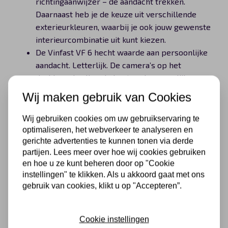
richtingaanwijzer – de aandacht trekken.
Daarnaast heb je de keuze uit verschillende
exterieurkleuren, waarbij je ook jouw gewenste
interieurcombinatie uit kunt kiezen.
De Vinfast VF 6 hecht waarde aan persoonlijke
aandacht. Letterlijk. De camera’s op het
dashboard zullen de bestuurder namelijk
herkennen en op basis daarvan jouw rijervaring
Wij maken gebruik van Cookies
verbeteren. Denk aan het juist afstellen van de
buitenspiegels en de stoel. Maar ook de
Wij gebruiken cookies om uw gebruikservaring te
verlichting en radiozenders.
optimaliseren, het webverkeer te analyseren en
De Vinfast VF 6 zal een volledig elektrische
gerichte advertenties te kunnen tonen via derde
partijen. Lees meer over hoe wij cookies gebruiken
subcompacte cross-over SUV zijn. De precieze
en hoe u ze kunt beheren door op "Cookie
technische specificaties kunnen we nog niet
instellingen" te klikken. Als u akkoord gaat met ons
benoemen, maar duidelijk is dat je met deze
gebruik van cookies, klikt u op "Accepteren”.
wagen een steentje bijdraagt aan een betere
wereld.
Cookie instellingen
Vinfast VF 6 lease van