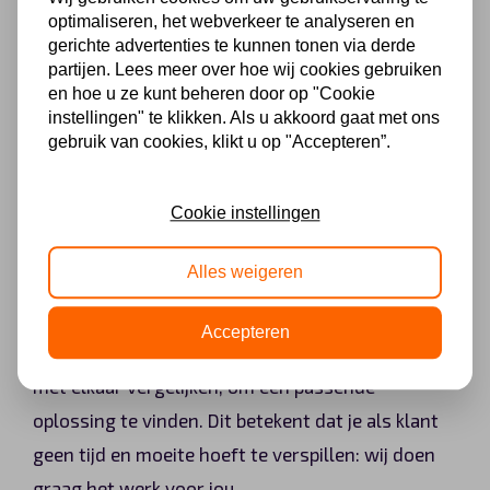
functies die dit premium merk jou te bieden heeft.
optimaliseren, het webverkeer te analyseren en
Daarnaast kan een lease van AutoLeaseCenter
gerichte advertenties te kunnen tonen via derde
een verstandige keuze zijn. Zo ervaar je
partijen. Lees meer over hoe wij cookies gebruiken
en hoe u ze kunt beheren door op "Cookie
maandelijks meer financiële ruimte en kun je
instellingen" te klikken. Als u akkoord gaat met ons
profiteren van inbegrepen diensten zoals
gebruik van cookies, klikt u op "Accepteren”.
pechhulp en onderhoud.
Cookie instellingen
Wij gaan tot het uiterste om de beste
Alles weigeren
leaseoplossing voor jou te vinden. Ook wanneer je
een offerte aanvraagt voor de Vinfast VF 7. Wij
Accepteren
zullen de deals van diverse leasemaatschappijen
met elkaar vergelijken, om een passende
oplossing te vinden. Dit betekent dat je als klant
geen tijd en moeite hoeft te verspillen: wij doen
graag het werk voor jou.