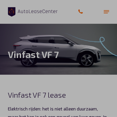
Zakelijke auto’s
Vinfast VF 7
Bedrijfswagens
Elektrische auto’s
Wagenparkbeheer
Vinfast VF 7 lease
Private lease
Elektrisch rijden: het is niet alleen duurzaam,
Shortlease
maar het kan je ook een gevoel van luxe geven. In