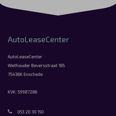
AutoLeaseCenter
AutoLeaseCenter
Wethouder Beversstraat 185
7543BK Enschede
KVK: 59987286
053 20 30 150