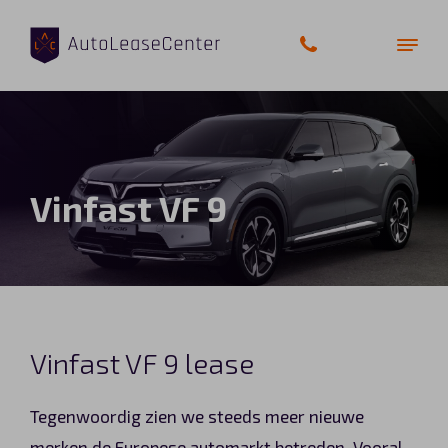
Zakelijke auto’s
Vinfast VF 9
Bedrijfswagens
Elektrische auto’s
Wagenparkbeheer
Vinfast VF 9 lease
Private lease
Tegenwoordig zien we steeds meer nieuwe
Shortlease
merken de Europese automarkt betreden. Vooral