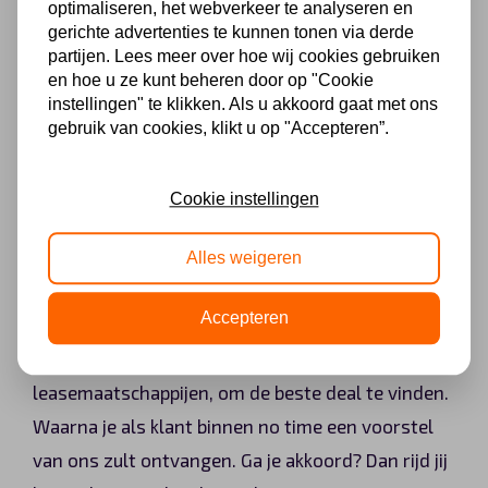
optimaliseren, het webverkeer te analyseren en
terecht bij AutoLeaseCenter. Wij staan onder veel
gerichte advertenties te kunnen tonen via derde
klanten bekend als de nummer één op het gebied
partijen. Lees meer over hoe wij cookies gebruiken
van elektrische leaseoplossingen. Waarom? Bij
en hoe u ze kunt beheren door op "Cookie
instellingen" te klikken. Als u akkoord gaat met ons
ons betaal je een vast laag bedrag per maand en
gebruik van cookies, klikt u op "Accepteren”.
profiteer je als klant van verschillende inbegrepen
diensten, zoals pechhulp en onderhoud.
Cookie instellingen
Zodra wij de Vinfast VF 9 online hebben staan, is
Alles weigeren
het mogelijk om een persoonlijke offerte aan te
Accepteren
vragen. Vervolgens voeren onze medewerkers
een prijscheck uit bij minstens tien verschillende
leasemaatschappijen, om de beste deal te vinden.
Waarna je als klant binnen no time een voorstel
van ons zult ontvangen. Ga je akkoord? Dan rijd jij