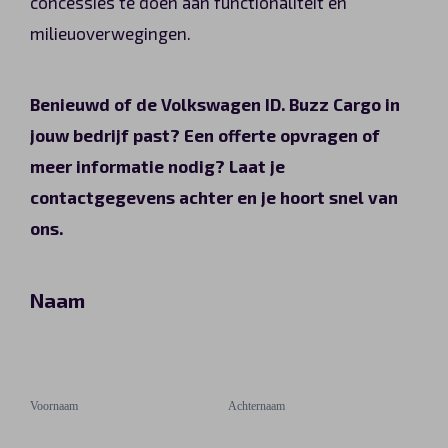
concessies te doen aan functionaliteit en
milieuoverwegingen.
Benieuwd of de Volkswagen ID. Buzz Cargo in
jouw bedrijf past? Een offerte opvragen of
meer informatie nodig? Laat je
contactgegevens achter en je hoort snel van
ons.
Naam
VW
ID.
Voornaam
Achternaam
Buzz
Voornaam
Achternaam
Cargo