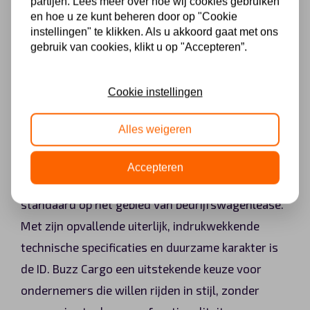
partijen. Lees meer over hoe wij cookies gebruiken
aanschaf van elektrische bedrijfsauto’s door
en hoe u ze kunt beheren door op "Cookie
middel van een financiële subsidie.
instellingen" te klikken. Als u akkoord gaat met ons
Leasemaatschappijen kunnen de SEBA-subsidie
gebruik van cookies, klikt u op "Accepteren”.
aanvragen om de kosten van de lease te verlagen
en zo ondernemers te ondersteunen bij de
Cookie instellingen
overgang naar duurzame mobiliteit.
Alles weigeren
Kortom, de introductie van de Volkswagen ID.
Accepteren
Buzz Cargo in Nederland betekent een nieuwe
standaard op het gebied van bedrijfswagenlease.
Met zijn opvallende uiterlijk, indrukwekkende
technische specificaties en duurzame karakter is
de ID. Buzz Cargo een uitstekende keuze voor
ondernemers die willen rijden in stijl, zonder