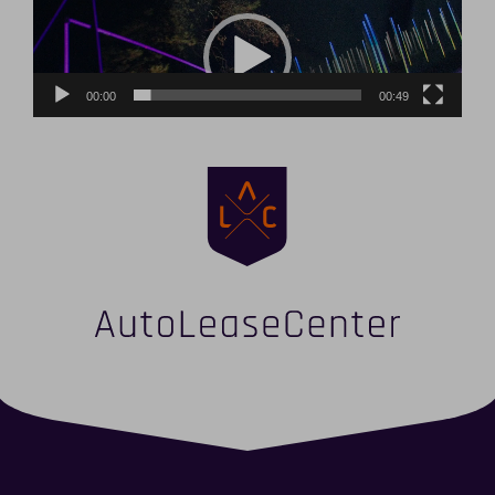
Videospeler
00:00
00:49