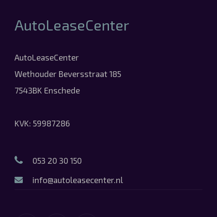
AutoLeaseCenter
AutoLeaseCenter
Wethouder Beversstraat 185
7543BK Enschede
KVK: 59987286
053 20 30 150
info@autoleasecenter.nl