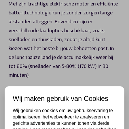
Met zijn krachtige elektrische motor en efficiënte
batterijtechnologie kun je zonder zorgen lange
afstanden afleggen. Bovendien zijn er
verschillende laadopties beschikbaar, zoals
snelladen en thuisladen, zodat je altijd kunt
kiezen wat het beste bij jouw behoeften past. In
de lunchpauze laad je de accu makkelijk weer bij
tot 80% (snelladen van 5-80% (170 kW) in 30
minuten).
Bij operational lease van de Volkswagen ID. Buzz
Wij maken gebruik van Cookies
Cargo kan een leasemaatschappij gebruikmaken
Wij gebruiken cookies om uw gebruikservaring te
van de Subsidieregeling Emissieloze
optimaliseren, het webverkeer te analyseren en
Bedrijfsauto’s (SEBA). Deze regeling stimuleert de
gerichte advertenties te kunnen tonen via derde