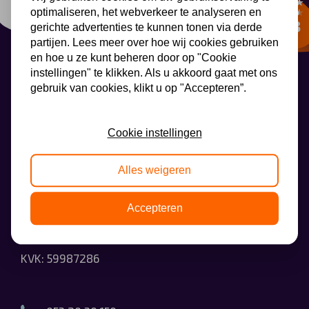
optimaliseren, het webverkeer te analyseren en
Automerken
gerichte advertenties te kunnen tonen via derde
partijen. Lees meer over hoe wij cookies gebruiken
en hoe u ze kunt beheren door op "Cookie
instellingen" te klikken. Als u akkoord gaat met ons
Vragen?
gebruik van cookies, klikt u op "Accepteren”.
AutoLeaseCenter
Over ons
Cookie instellingen
Contact
AutoLeaseCenter
Alles weigeren
Wethouder Beversstraat 185
Accepteren
7543BK Enschede
KVK: 59987286