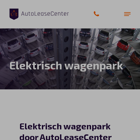
Zakelijke auto’s
Elektrisch wagenpark
Bedrijfswagens
Elektrische auto’s
Wagenparkbeheer
Private lease
Elektrisch wagenpark
Shortlease
door AutoLeaseCenter