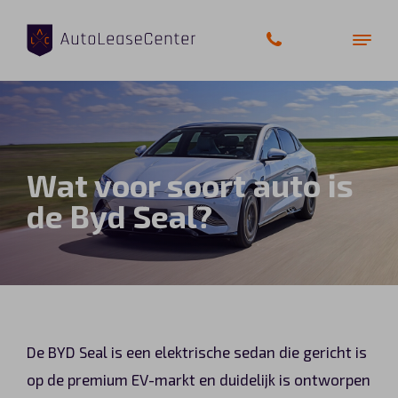
Zakelijke auto’s
Wat voor soort auto is
Bedrijfswagens
de Byd Seal?
Elektrische auto’s
Wagenparkbeheer
Private lease
De BYD Seal is een elektrische sedan die gericht is
Shortlease
op de premium EV-markt en duidelijk is ontworpen