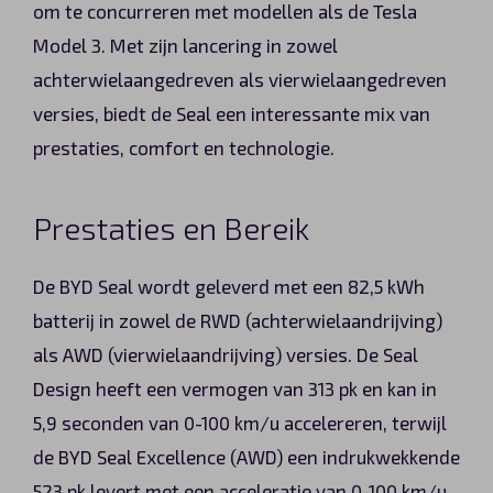
om te concurreren met modellen als de Tesla
Automerken
Model 3. Met zijn lancering in zowel
achterwielaangedreven als vierwielaangedreven
versies, biedt de Seal een interessante mix van
Vragen?
prestaties, comfort en technologie.
Over ons
Prestaties en Bereik
Contact
De BYD Seal wordt geleverd met een 82,5 kWh
batterij in zowel de RWD (achterwielaandrijving)
als AWD (vierwielaandrijving) versies. De Seal
Design heeft een vermogen van 313 pk en kan in
5,9 seconden van 0-100 km/u accelereren, terwijl
de BYD Seal Excellence (AWD) een indrukwekkende
523 pk levert met een acceleratie van 0-100 km/u