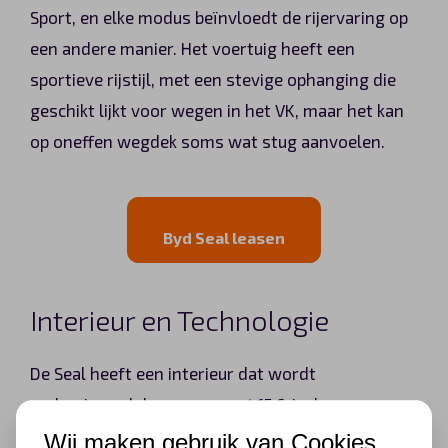
Sport, en elke modus beïnvloedt de rijervaring op
een andere manier. Het voertuig heeft een
sportieve rijstijl, met een stevige ophanging die
geschikt lijkt voor wegen in het VK, maar het kan
op oneffen wegdek soms wat stug aanvoelen​​.
Byd Seal leasen
Interieur en Technologie
De Seal heeft een interieur dat wordt
gedomineerd door een groot 15,6-inch
touchscreen infotainmentsysteem. Dit systeem is
Wij maken gebruik van Cookies