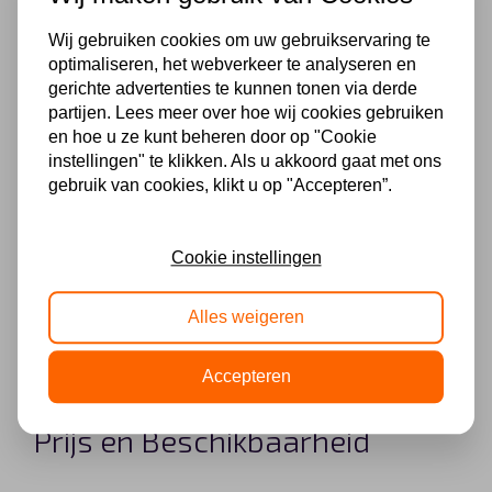
snel en gebruiksvriendelijk en draagt bij aan de
Wij gebruiken cookies om uw gebruikservaring te
premium uitstraling van het interieur. De
optimaliseren, het webverkeer te analyseren en
binnenruimte van de Seal is ruim, zowel voor als
gerichte advertenties te kunnen tonen via derde
partijen. Lees meer over hoe wij cookies gebruiken
achterin, met veel beenruimte en een redelijk
en hoe u ze kunt beheren door op "Cookie
comfortabele hoofdruimte. De kofferruimte is
instellingen" te klikken. Als u akkoord gaat met ons
gebruik van cookies, klikt u op "Accepteren”.
redelijk met 402 liter, en er is ook een extra
opbergruimte in de vorm van een 53-liter ‘frunk’.
Het interieur is voorzien van hoogwaardige
Cookie instellingen
materialen zoals zacht aanvoelend plastic, suède
Alles weigeren
en veganistisch leer, wat bijdraagt aan het
premium gevoel van het voertuig​​.
Accepteren
Prijs en Beschikbaarheid