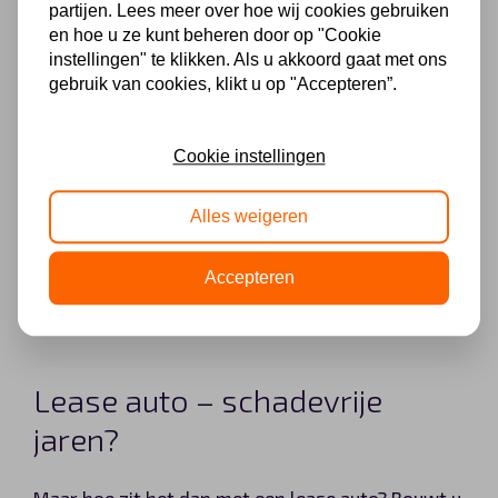
hoeveel schadevrije jaren u hebt opgebouwd.
partijen. Lees meer over hoe wij cookies gebruiken
en hoe u ze kunt beheren door op "Cookie
Maar dit is niet langer nodig. Op uw
instellingen" te klikken. Als u akkoord gaat met ons
autoverzekeringspolis kunt u namelijk zien
gebruik van cookies, klikt u op "Accepteren”.
hoeveel schadevrije jaren u hebt opgebouwd. Dit
is sinds 2014 verplicht. Mocht u deze papieren niet
Cookie instellingen
terug kunnen vinden, dan kunt u uw schadevrije
jaren opvragen. Dit kan bij uw huidige
Alles weigeren
autoverzekeraar, maar ook bij de centrale
Accepteren
database ‘Roy Data’. Hiervan krijgt u binnen 28
dagen per post bericht.
Lease auto – schadevrije
jaren?
Maar hoe zit het dan met een lease auto? Bouwt u