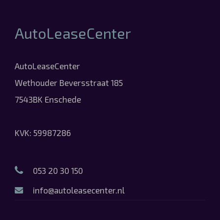
AutoLeaseCenter
AutoLeaseCenter
Wethouder Beversstraat 185
7543BK Enschede
KVK: 59987286
053 20 30 150
info@autoleasecenter.nl