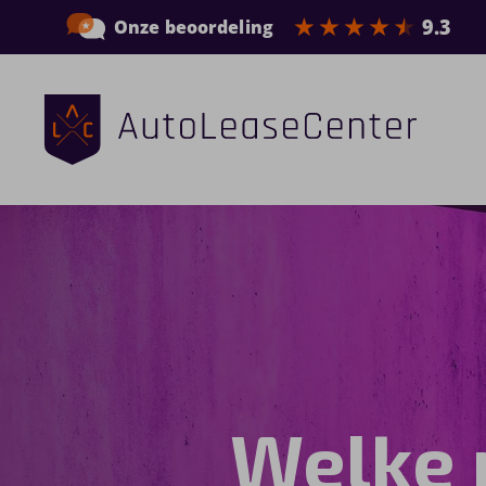
Zakelijke auto’s
Bedrijfswagens
Elektrische auto’s
Wagenparkbeheer
Private lease
Welke 
Shortlease