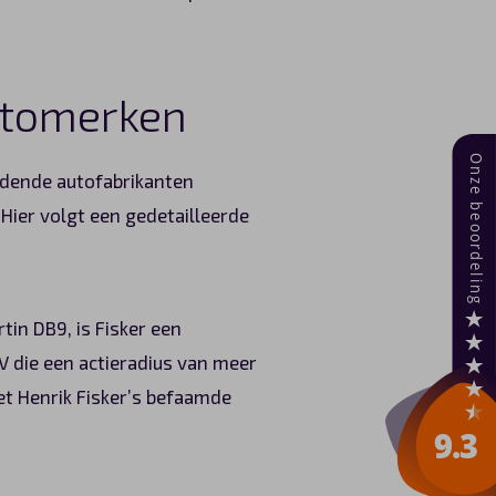
utomerken
indende autofabrikanten
Hier volgt een gedetailleerde
in DB9, is Fisker een
V die een actieradius van meer
et Henrik Fisker’s befaamde