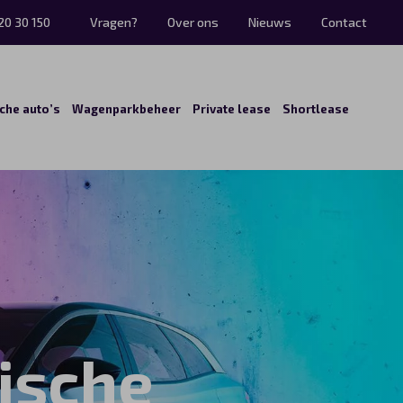
20 30 150
Vragen?
Over ons
Nieuws
Contact
sche auto’s
Wagenparkbeheer
Private lease
Shortlease
ische