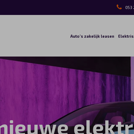
053 
Auto’s zakelijk leasen
Elektri
nieuwe elektr