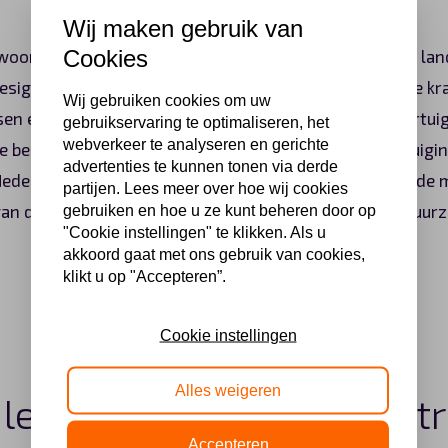
Wij maken gebruik van
Cookies
oordigt een ander aspect van het zich ontwikkelende lan
esign en luxe, Vinfast’s intrede als Zuidoost-Aziatische k
Wij gebruiken cookies om uw
sen en Chery’s uitbreiding van Chinese elektrische voertu
gebruikservaring te optimaliseren, het
webverkeer te analyseren en gerichte
e benaderingen en innovaties die de elektrische voertuigi
advertenties te kunnen tonen via derde
erland is niet alleen een belangrijke uitbreiding van de 
partijen. Lees meer over hoe wij cookies
 van de toenemende wereldwijde belangstelling voor duur
gebruiken en hoe u ze kunt beheren door op
"Cookie instellingen" te klikken. Als u
akkoord gaat met ons gebruik van cookies,
klikt u op "Accepteren”.
Elektrische auto Leasen
Cookie instellingen
Alles weigeren
 leasen van nieuwe elekt
Accepteren