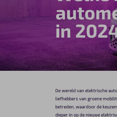
autome
Automerken
in 202
Vragen?
Over ons
Contact
De wereld van elektrische auto
liefhebbers van groene mobili
betreden, waardoor de keuzem
dieper in op de nieuwe elektr