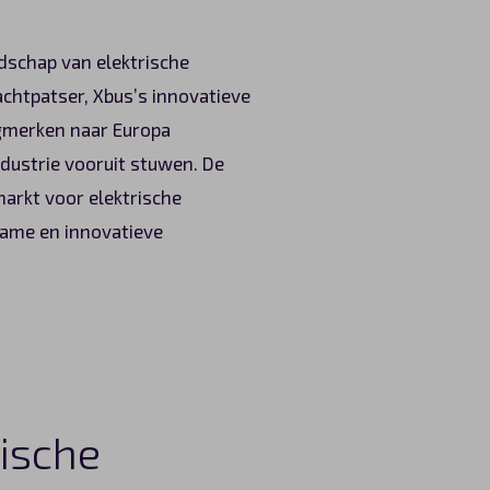
dschap van elektrische
rachtpatser, Xbus’s innovatieve
igmerken naar Europa
ndustrie vooruit stuwen. De
markt voor elektrische
zame en innovatieve
rische