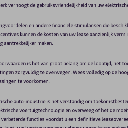
k verhoogt de gebruiksvriendelijkheid van uw elektrische 
tingvoordelen en andere financiële stimulansen die beschikb
ncentives kunnen de kosten van uw lease aanzienlijk vermi
og aantrekkelijker maken.
voorwaarden is het van groot belang om de looptijd, het t
ingen zorgvuldig te overwegen. Wees volledig op de hoog
assingen te voorkomen.
rische auto-industrie is het verstandig om toekomstbeste
ektrische voertuigtechnologie en overweeg of het de moe
verbeterde functies voordat u een definitieve leaseover
n, kunt u vol vertrouwen een weloverwogen keuze maken b