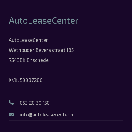
AutoLeaseCenter
AutoLeaseCenter
Wethouder Beversstraat 185
7543BK Enschede
KVK: 59987286
053 20 30 150
info@autoleasecenter.nl