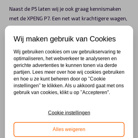
Naast de P5 laten wij je ook graag kennismaken
met de XPENG P7. Een net wat krachtigere wagen,
voor zowel zakelijke als particuliere bestuurders:
Wij maken gebruik van Cookies
De XPENG P7 is net iets groter en krachtiger, in
Wij gebruiken cookies om uw gebruikservaring te
vergelijking met de P5. Deze elektrische sedan
optimaliseren, het webverkeer te analyseren en
beschikt namelijk over een lengte van 4,88
gerichte advertenties te kunnen tonen via derde
meter.
partijen. Lees meer over hoe wij cookies gebruiken
en hoe u ze kunt beheren door op "Cookie
De XPENG P7 is ook volledig elektrisch. Met
instellingen" te klikken. Als u akkoord gaat met ons
een 80 kWh accu beschik je over een WLTP-
gebruik van cookies, klikt u op "Accepteren”.
range van maar liefst 530 kilometer. Een
geschikte wagen dus voor een lange autorit.
Hoewel er nog niet veel bekend is over het
Cookie instellingen
vermogen van de XPENG P7, kunnen wij je wel
vast vertellen dat deze wagen in staat is om
Alles weigeren
van 0 naar 100 kilometer te gaan in slechts 4,5