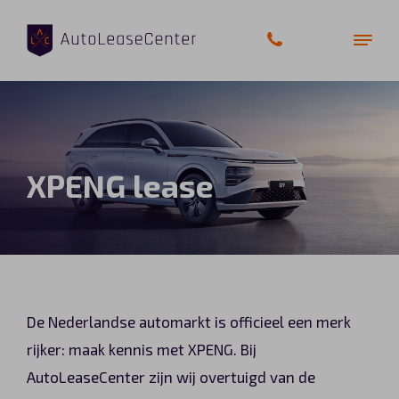
Zakelijke auto’s
XPENG lease
Bedrijfswagens
Elektrische auto’s
Wagenparkbeheer
De Nederlandse automarkt is officieel een merk
Private lease
rijker: maak kennis met XPENG. Bij
AutoLeaseCenter zijn wij overtuigd van de
Shortlease