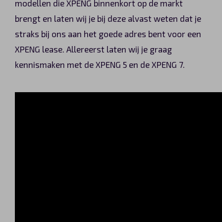
modellen die XPENG binnenkort op de markt
Automerken
brengt en laten wij je bij deze alvast weten dat je
straks bij ons aan het goede adres bent voor een
XPENG lease. Allereerst laten wij je graag
Vragen?
kennismaken met de XPENG 5 en de XPENG 7.
Over ons
Contact