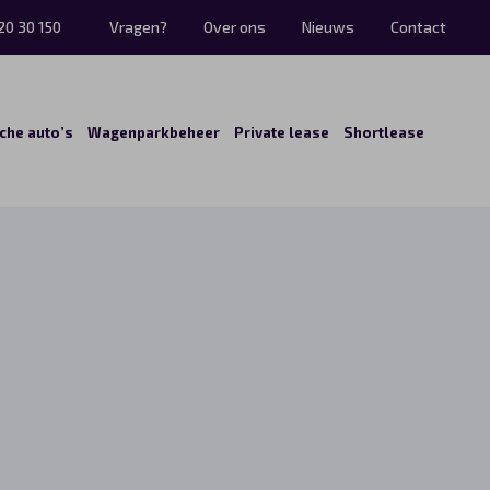
20 30 150
Vragen?
Over ons
Nieuws
Contact
sche auto’s
Wagenparkbeheer
Private lease
Shortlease