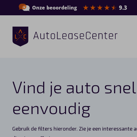
Zakelijke auto’s
Bedrijfswagens
Vind je auto snel
Elektrische auto’s
Wagenparkbeheer
eenvoudig
Private lease
Gebruik de filters hieronder. Zie je een interessante 
Shortlease