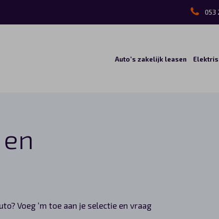
053 
Auto’s zakelijk leasen
Elektri
 en
auto? Voeg ‘m toe aan je selectie en vraag