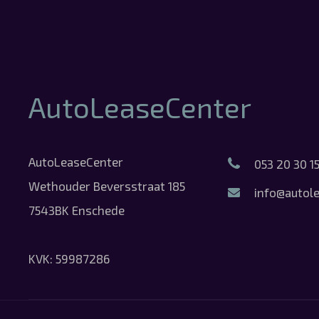
AutoLeaseCenter
AutoLeaseCenter
053 20 30 1
Wethouder Beversstraat 185
info@autole
7543BK Enschede
KVK: 59987286