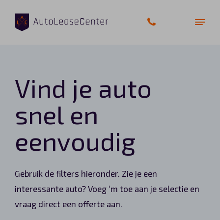
Vind je auto
Zakelijke auto’s
snel en
Bedrijfswagens
eenvoudig
Elektrische auto’s
Wagenparkbeheer
Gebruik de filters hieronder. Zie je een
Private lease
interessante auto? Voeg ‘m toe aan je selectie en
vraag direct een offerte aan.
Shortlease