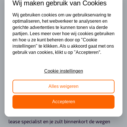
Wij maken gebruik van Cookies
lease auto er mooi uit ziet en ook op dat gebied
Wij gebruiken cookies om uw gebruikservaring te
wint BMW vele punten. De auto’s van BMW zijn
optimaliseren, het webverkeer te analyseren en
gerichte advertenties te kunnen tonen via derde
degelijk maar sportief, professioneel, zakelijk en
partijen. Lees meer over hoe wij cookies gebruiken
en hoe u ze kunt beheren door op "Cookie
stoer. Dit merk heeft het perfecte aanbod voor
instellingen" te klikken. Als u akkoord gaat met ons
gebruik van cookies, klikt u op "Accepteren”.
zowel stoere autoliefhebbers die graag in een
snelle bak willen rijden als zakenvrouwen en
Cookie instellingen
zakenmannen die graag zakelijk voor de dag
Alles weigeren
willen komen in een nette auto. Een BMW leaset u
eenvoudig en snel; zie je het wel zitten, zo’n BMW
Accepteren
leasen? Neem dan contact op met onze BMW
lease specialist en je zult binnenkort de wegen