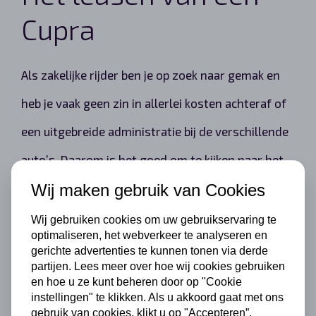
Cupra
Als zakelijke rijder ben je op zoek naar gemak en
heb je vaak geen zin in allerlei kosten achteraf of
een uitgebreide administratie bij de verschillende
auto’s. Daarom is het goed om te kijken naar het
leasen van een Cupra en de voordelen ervan.
Wij maken gebruik van Cookies
Wij gebruiken cookies om uw gebruikservaring te
optimaliseren, het webverkeer te analyseren en
Wat voor de meeste zakelijke rijders
gerichte advertenties te kunnen tonen via derde
partijen. Lees meer over hoe wij cookies gebruiken
aantrekkelijk is, is dat je een totaalprijs hebt.
en hoe u ze kunt beheren door op "Cookie
instellingen" te klikken. Als u akkoord gaat met ons
Hierdoor heb je geen aparte facturen voor de
gebruik van cookies, klikt u op "Accepteren”.