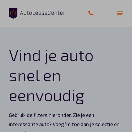
Vind je auto
Zakelijke auto’s
Bedrijfswagens
snel en
Elektrische auto’s
eenvoudig
Wagenparkbeheer
Private lease
Gebruik de filters hieronder. Zie je een
interessante auto? Voeg ‘m toe aan je selectie en
Shortlease