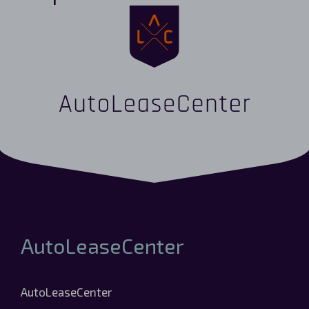
Cupra born Lease
Cupra formentor Lease
Cupra leon sportstourer Lease
Cupra leon Lease
AutoLeaseCenter
AutoLeaseCenter