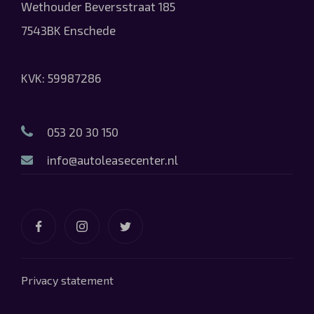
Wethouder Beversstraat 185
7543BK Enschede
KVK: 59987286
053 20 30 150
info@autoleasecenter.nl
Privacy statement