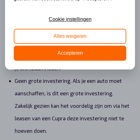
wegenbelasting en de verzekering. Alle zaken
zitten in de totaalprijs.
Cookie instellingen
Door een leasecontract worden de zaken
Alles weigeren
eenvoudiger. Bij pech, schade of onderhoud is er
Accepteren
vervangend vervoer. Hierdoor kan je verder met
je werkzaamheden.
Geen grote investering. Als je een auto moet
aanschaffen, is dit een grote investering.
Zakelijk gezien kan het voordelig zijn om via het
leasen van een Cupra deze investering niet te
hoeven doen.