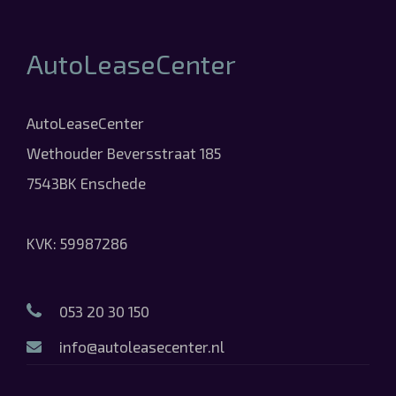
AutoLeaseCenter
AutoLeaseCenter
Wethouder Beversstraat 185
7543BK Enschede
KVK: 59987286
053 20 30 150
info@autoleasecenter.nl