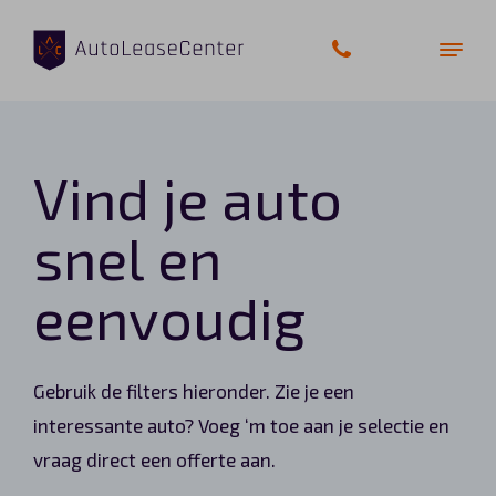
Vind je auto
Zakelijke auto’s
snel en
Bedrijfswagens
eenvoudig
Elektrische auto’s
Wagenparkbeheer
Gebruik de filters hieronder. Zie je een
Private lease
interessante auto? Voeg ‘m toe aan je selectie en
vraag direct een offerte aan.
Shortlease