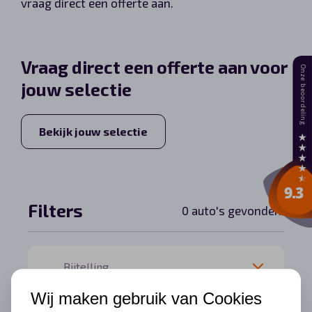
vraag direct een offerte aan.
Automerken
Vraag direct een offerte aan voor
jouw selectie
Vragen?
Over ons
Bekijk jouw selectie
Contact
Filters
0 auto's gevonden.
Wij maken gebruik van Cookies