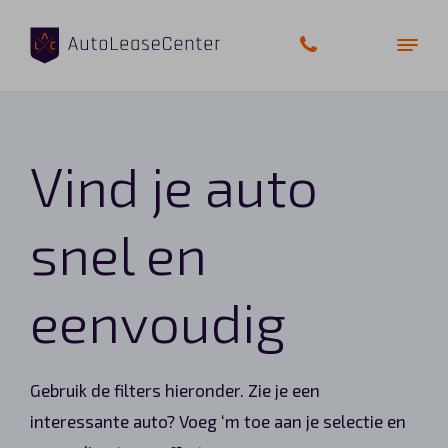
Vind je auto
Zakelijke auto’s
Bedrijfswagens
snel en
Elektrische auto’s
eenvoudig
Wagenparkbeheer
Private lease
Gebruik de filters hieronder. Zie je een
interessante auto? Voeg ‘m toe aan je selectie en
Shortlease