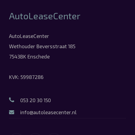
AutoLeaseCenter
AutoLeaseCenter
Wethouder Beversstraat 185
7543BK Enschede
KVK: 59987286
053 20 30 150
info@autoleasecenter.nl