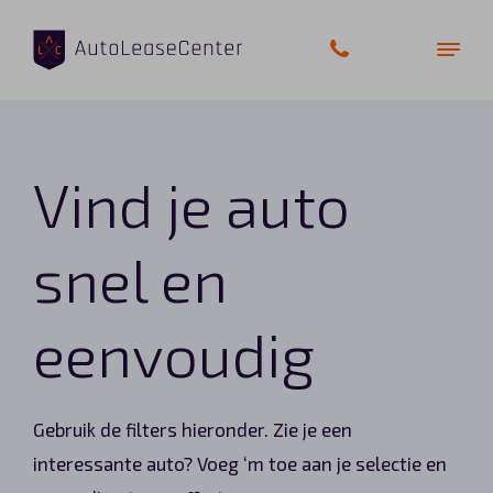
Vind je auto
Zakelijke auto’s
Bedrijfswagens
snel en
Elektrische auto’s
eenvoudig
Wagenparkbeheer
Private lease
Gebruik de filters hieronder. Zie je een
interessante auto? Voeg ‘m toe aan je selectie en
Shortlease