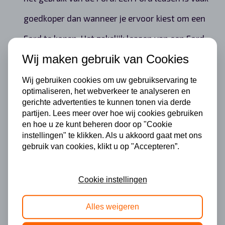
goedkoper dan wanneer je ervoor kiest om een
Ford te kopen. Het zakelijk leasen van een Ford
Wij maken gebruik van Cookies
is dus voordelig en betaalbaar, waardoor jij geld
overhoud voor investeringen in andere
Wij gebruiken cookies om uw gebruikservaring te
optimaliseren, het webverkeer te analyseren en
belangrijke zaken.
gerichte advertenties te kunnen tonen via derde
partijen. Lees meer over hoe wij cookies gebruiken
Wij helpen je graag met het vinden van het
en hoe u ze kunt beheren door op "Cookie
instellingen" te klikken. Als u akkoord gaat met ons
juiste leasecontract voor jouw wens om een
gebruik van cookies, klikt u op "Accepteren”.
Ford te leasen. Dit leasecontract is op zakelijke
basis en leasen biedt daarom het voordeel dat
Cookie instellingen
jij geen omkijken hebt naar het beheer van de
Alles weigeren
zakelijke auto’s. In het leasecontract staan