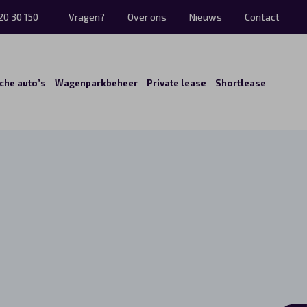
20 30 150
Vragen?
Over ons
Nieuws
Contact
sche auto’s
Wagenparkbeheer
Private lease
Shortlease