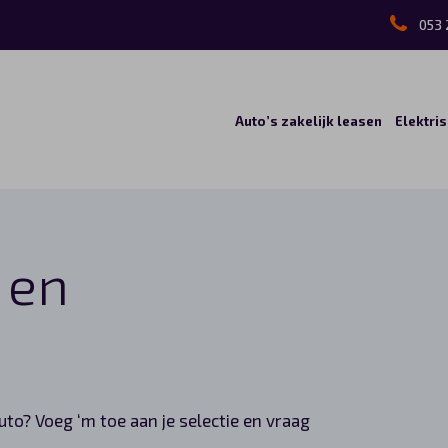
053 
Auto’s zakelijk leasen
Elektri
 en
auto? Voeg ‘m toe aan je selectie en vraag