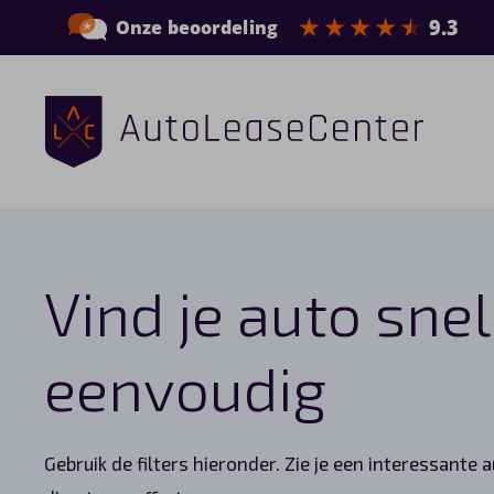
Zakelijke auto’s
Bedrijfswagens
Vind je auto snel
Elektrische auto’s
Wagenparkbeheer
eenvoudig
Private lease
Gebruik de filters hieronder. Zie je een interessante 
Shortlease