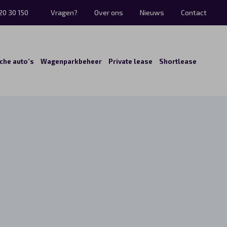
20 30 150
Vragen?
Over ons
Nieuws
Contact
sche auto’s
Wagenparkbeheer
Private lease
Shortlease