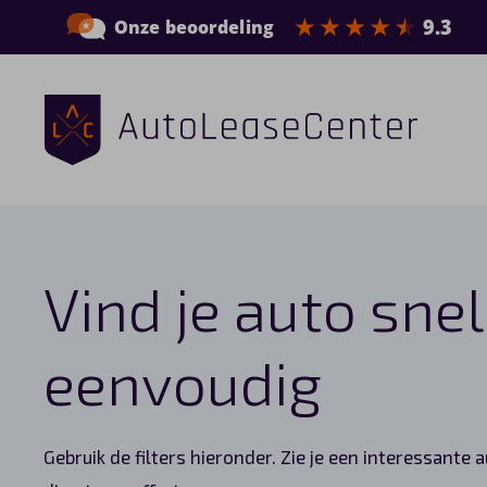
Zakelijke auto’s
Bedrijfswagens
Vind je auto snel
Elektrische auto’s
Wagenparkbeheer
eenvoudig
Private lease
Gebruik de filters hieronder. Zie je een interessante 
Shortlease