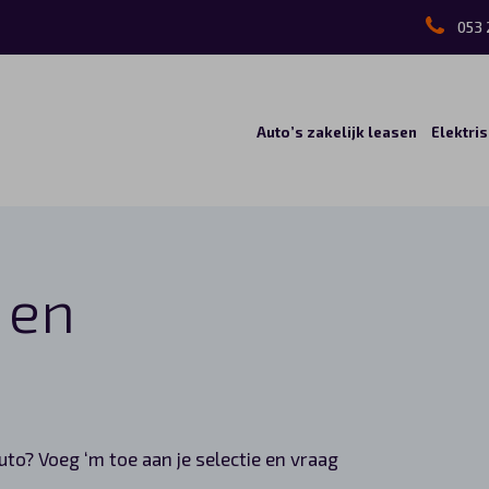
053 
Auto’s zakelijk leasen
Elektri
 en
auto? Voeg ‘m toe aan je selectie en vraag