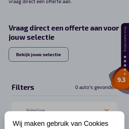
vraag direct een offerte aan.
Automerken
Vraag direct een offerte aan voor
jouw selectie
Vragen?
Over ons
Bekijk jouw selectie
Contact
Filters
0 auto's gevonden.
Wij maken gebruik van Cookies