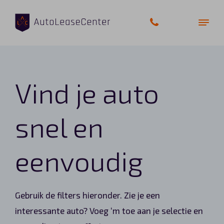
Vind je auto
Zakelijke auto’s
Bedrijfswagens
snel en
Elektrische auto’s
eenvoudig
Wagenparkbeheer
Private lease
Gebruik de filters hieronder. Zie je een
interessante auto? Voeg ‘m toe aan je selectie en
Shortlease