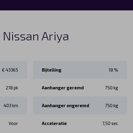
s Nissan Ariya
€ 43365
Bijtelling
18 %
218 pk
Aanhanger geremd
750 kg
403 km
Aanhanger ongeremd
750 kg
Voor
Acceleratie
7,50 sec