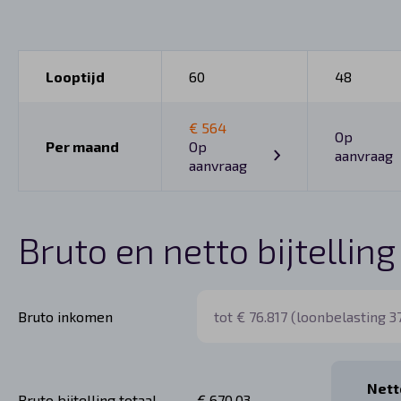
Looptijd
60
48
€ 564
Op
Per maand
Op
aanvraag
aanvraag
Bruto en netto bijtelling
Bruto inkomen
Netto
Bruto bijtelling totaal
€ 670,03