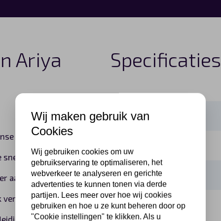
an Ariya
Specificatie
Wij maken gebruik van
Consumentenprijs
Cookies
anse autoproducent.
Vermogen
Wij gebruiken cookies om uw
e snel kunnen genieten
gebruikservaring te optimaliseren, het
webverkeer te analyseren en gerichte
Actieradius (WLTP)
er aan zal beleven.
advertenties te kunnen tonen via derde
partijen. Lees meer over hoe wij cookies
k verbinding met jouw
Aandrijving
gebruiken en hoe u ze kunt beheren door op
"Cookie instellingen" te klikken. Als u
leidingen te