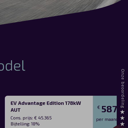
odel
EV Advantage Edition 178kW
587
€
AUT
Cons. prijs: € 45.365
per maand
Bijtelling: 18%