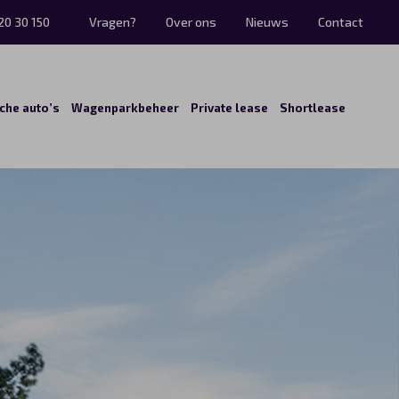
20 30 150
Vragen?
Over ons
Nieuws
Contact
sche auto’s
Wagenparkbeheer
Private lease
Shortlease