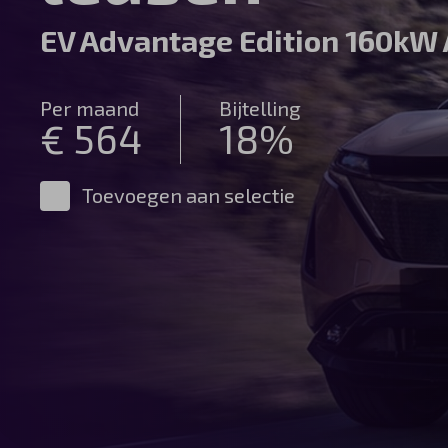
Automerken
EV Advantage Edition 160kW
Per maand
Bijtelling
€ 564
18%
Vragen?
Over ons
Toevoegen aan selectie
Contact