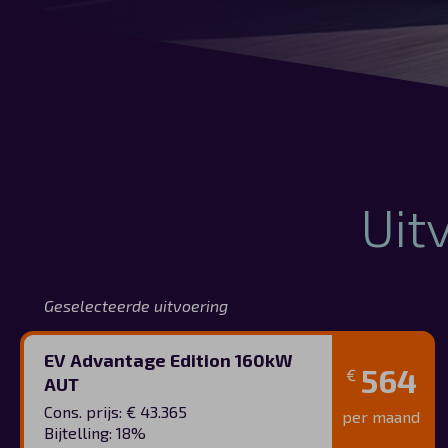
Uit
Geselecteerde uitvoering
EV Advantage Edition 160kW
564
€
AUT
Cons. prijs: € 43.365
per maand
Bijtelling: 18%