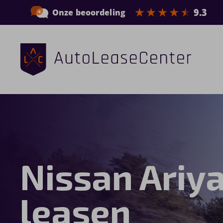
Zakelijke auto’s
Bedrijfswagens
Elektrische auto’s
Nissan Ariy
Wagenparkbeheer
Private lease
leasen
Shortlease