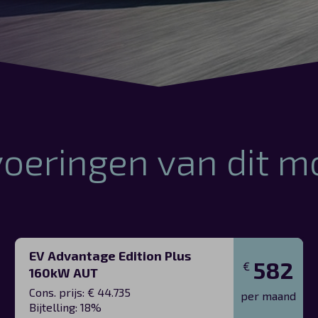
voeringen van dit m
EV Advantage Edition Plus
582
€
160kW AUT
Cons. prijs: € 44.735
per maand
Bijtelling: 18%