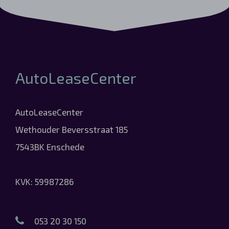
AutoLeaseCenter
AutoLeaseCenter
Wethouder Beversstraat 185
7543BK Enschede
KVK: 59987286
053 20 30 150