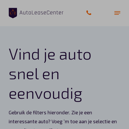
Vind je auto
Zakelijke auto’s
Bedrijfswagens
snel en
Elektrische auto’s
eenvoudig
Wagenparkbeheer
Private lease
Gebruik de filters hieronder. Zie je een
interessante auto? Voeg ‘m toe aan je selectie en
Shortlease