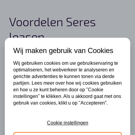
Voordelen Seres
leasen
Wij maken gebruik van Cookies
Bij het leasen van een Seres kan je uitgaan van de
Wij gebruiken cookies om uw gebruikservaring te
volgende voordelen.
optimaliseren, het webverkeer te analyseren en
gerichte advertenties te kunnen tonen via derde
partijen. Lees meer over hoe wij cookies gebruiken
en hoe u ze kunt beheren door op "Cookie
Geen kosten voor onderhoud. Bij het leasen is
instellingen" te klikken. Als u akkoord gaat met ons
gebruik van cookies, klikt u op "Accepteren”.
het vooral goed om te weten dat de kosten
voor onderhoud en of een reparatie bij de
Cookie instellingen
leaseprijs zijn inbegrepen