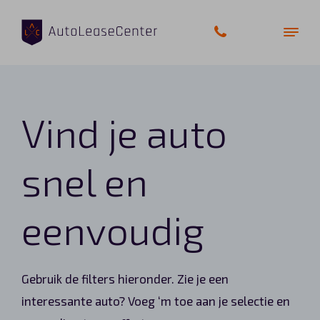
Vind je auto
Zakelijke auto’s
Bedrijfswagens
snel en
Elektrische auto’s
eenvoudig
Wagenparkbeheer
Private lease
Gebruik de filters hieronder. Zie je een
interessante auto? Voeg ‘m toe aan je selectie en
Shortlease