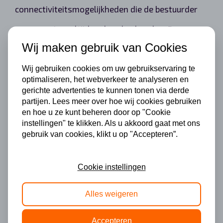
connectiviteitsmogelijkheden die de bestuurder
en passagiers altijd verbonden houden. De
Wij maken gebruik van Cookies
integratie van deze technologieën maakt de
Ssangyong-modellen niet alleen
Wij gebruiken cookies om uw gebruikservaring te
optimaliseren, het webverkeer te analyseren en
gebruiksvriendelijker, maar verhoogt ook de
gerichte advertenties te kunnen tonen via derde
partijen. Lees meer over hoe wij cookies gebruiken
algehele veiligheid en comfort.
en hoe u ze kunt beheren door op "Cookie
instellingen" te klikken. Als u akkoord gaat met ons
gebruik van cookies, klikt u op "Accepteren”.
Prestaties en
Cookie instellingen
rijervaring
Alles weigeren
De rijervaring in een Ssangyong is niets minder
Accepteren