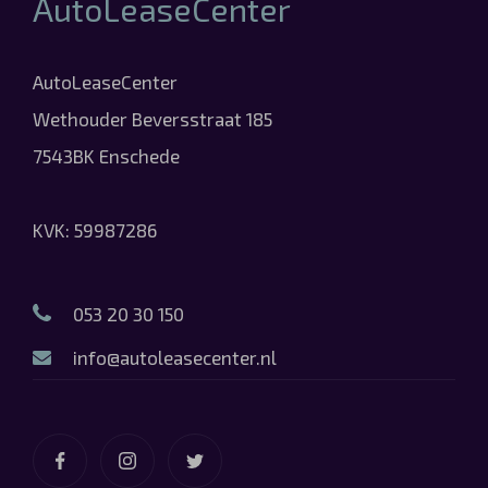
AutoLeaseCenter
AutoLeaseCenter
Wethouder Beversstraat 185
7543BK Enschede
KVK: 59987286
053 20 30 150
info@autoleasecenter.nl