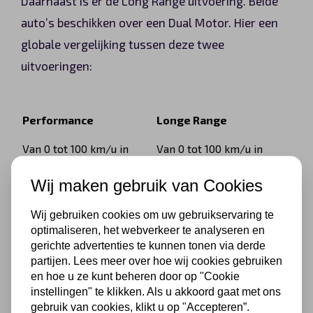
Daarnaast is er de Long Range uitvoering. Beide
auto’s beschikken over een Dual Motor. Hier een
globale vergelijking tussen deze twee
uitvoeringen:
Performance
Longe Range
Van 0 tot 100 km/u in
Van 0 tot 100 km/u in
slechts 3,5 seconden
slechts 4,8 seconden
Wij maken gebruik van Cookies
Actieradius: 530 km
Actieradius: 560 km
Wij gebruiken cookies om uw gebruikservaring te
optimaliseren, het webverkeer te analyseren en
Topsnelheid: 250 km/u
Topsnelheid 233 km/u
gerichte advertenties te kunnen tonen via derde
Wielen: 20” performance-
Wielen: 18” Aero velgen óf
partijen. Lees meer over hoe wij cookies gebruiken
en hoe u ze kunt beheren door op "Cookie
velgen
19” sportvelgen
instellingen" te klikken. Als u akkoord gaat met ons
gebruik van cookies, klikt u op "Accepteren”.