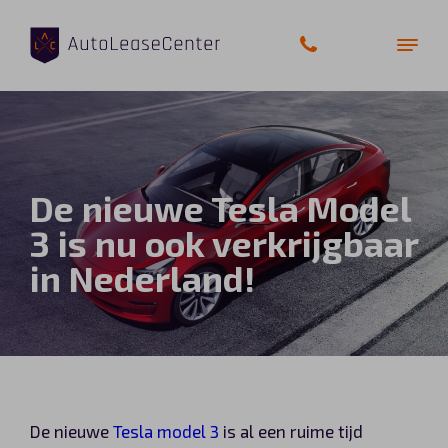
Zakelijke auto’s
De nieuwe Tesla Model
Bedrijfswagens
3 is nu ook verkrijgbaar
in Nederland!
Elektrische auto’s
Wagenparkbeheer
Private lease
Shortlease
De nieuwe
Tesla model 3
is al een ruime tijd