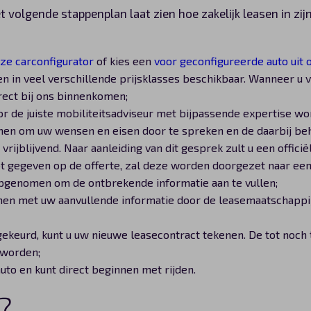
et volgende stappenplan laat zien hoe zakelijk leasen in zij
ze carconfigurator
of kies een
voor geconfigureerde auto uit 
n in veel verschillende prijsklasses beschikbaar. Wanneer u 
irect bij ons binnenkomen;
r de juiste mobiliteitsadviseur met bijpassende expertise wor
men om uw wensen en eisen door te spreken en de daarbij beh
 vrijblijvend. Naar aanleiding van dit gesprek zult u een offici
 gegeven op de offerte, zal deze worden doorgezet naar ee
pgenomen om de ontbrekende informatie aan te vullen;
men met uw aanvullende informatie door de leasemaatschappij
ekeurd, kunt u uw nieuwe leasecontract tekenen. De tot noch 
 worden;
auto en kunt direct beginnen met rijden.
?