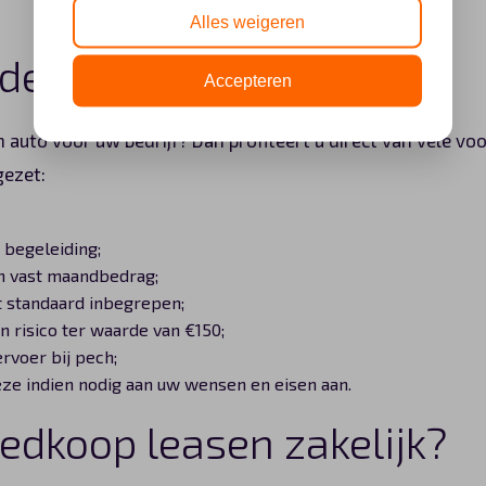
Alles weigeren
rdelen van leasen?
Accepteren
n auto voor uw bedrijf? Dan profiteert u direct van vele vo
gezet:
n begeleiding;
n vast maandbedrag;
it standaard inbegrepen;
n risico ter waarde van €150;
rvoer bij pech;
eze indien nodig aan uw wensen en eisen aan.
edkoop leasen zakelijk?