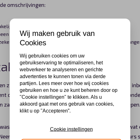
de omschrijvingen:
kelijke auto voor een vast bedrag per maand;
Wij maken gebruik van
 een nieuwe zakelijke auto investeren? Liever niet;
Cookies
ekerheid. Bij auto leasen zakelijk kosten zit immers vervange
Wij gebruiken cookies om uw
akelijk kosten
gebruikservaring te optimaliseren, het
webverkeer te analyseren en gerichte
advertenties te kunnen tonen via derde
partijen. Lees meer over hoe wij cookies
n zakelijk, dan profiteert u direct van alles wat daarbij in
gebruiken en hoe u ze kunt beheren door op
nt dat u geen omkijk meer heeft naar verzekeringen, onde
"Cookie instellingen" te klikken. Als u
akkoord gaat met ons gebruik van cookies,
en zakelijk kosten zijn in één vast maandbedrag inbegrepen
klikt u op "Accepteren”.
 was nog nooit zo eenvoudig! Wilt u meer weten over wat e
Cookie instellingen
eem dan contact met ons op. Onze mobiliteitsadviseurs sta