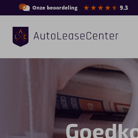
Zakelijke auto’s
Bedrijfswagens
Elektrische auto’s
Wagenparkbeheer
Private lease
Goedko
Shortlease