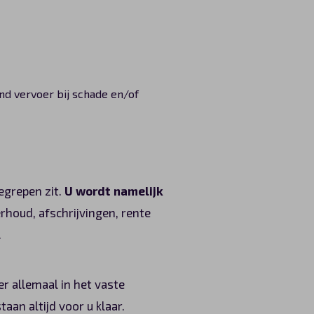
nd vervoer bij schade en/of
begrepen zit.
U wordt namelijk
rhoud, afschrijvingen, rente
.
r allemaal in het vaste
an altijd voor u klaar.