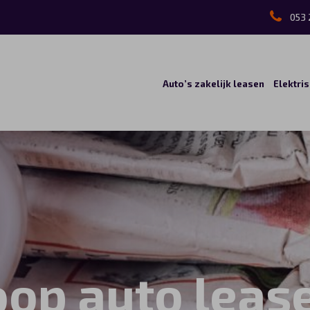
053 
Auto’s zakelijk leasen
Elektri
op auto leas