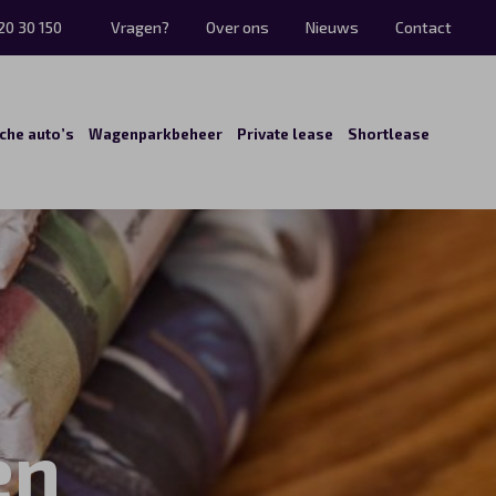
20 30 150
Vragen?
Over ons
Nieuws
Contact
sche auto’s
Wagenparkbeheer
Private lease
Shortlease
en