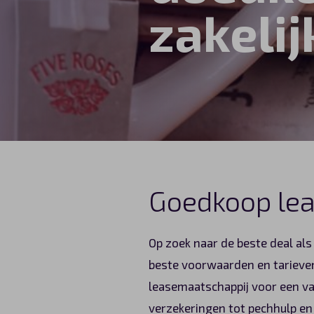
zakelij
Automerken
Vragen?
Over ons
Contact
Goedkoop lea
Op zoek naar de beste deal als
beste voorwaarden en tarieven 
leasemaatschappij voor een va
verzekeringen tot pechhulp en