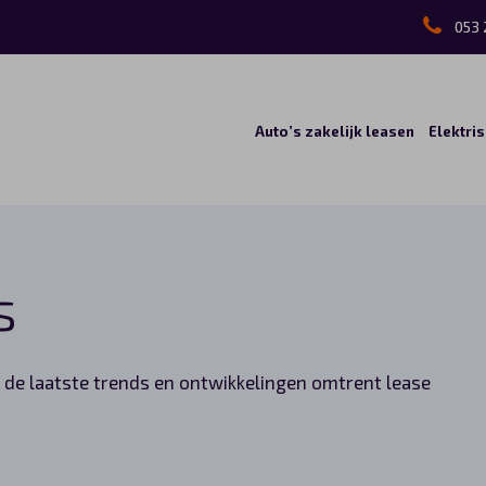
053 
Auto’s zakelijk leasen
Elektri
s
n de laatste trends en ontwikkelingen omtrent lease