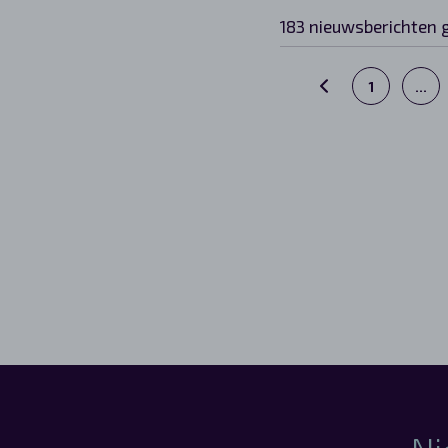
183 nieuwsberichten 
1
…