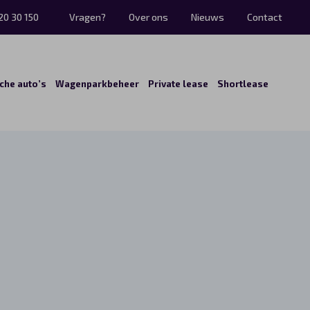
20 30 150
Vragen?
Over ons
Nieuws
Contact
sche auto’s
Wagenparkbeheer
Private lease
Shortlease