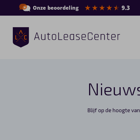
Zakelijke auto’s
Bedrijfswagens
Nieuw
Elektrische auto’s
Wagenparkbeheer
Blijf op de hoogte va
Private lease
Shortlease