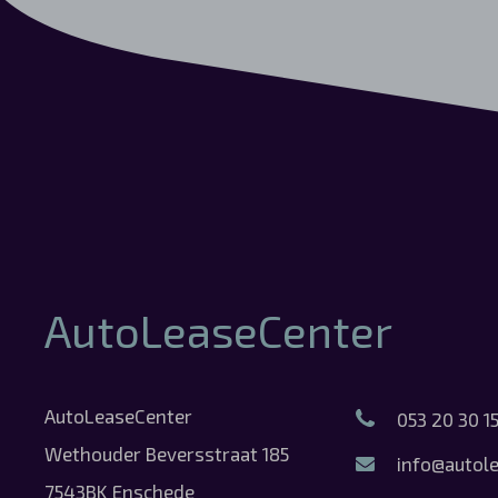
AutoLeaseCenter
AutoLeaseCenter
053 20 30 1
Wethouder Beversstraat 185
info@autole
7543BK Enschede