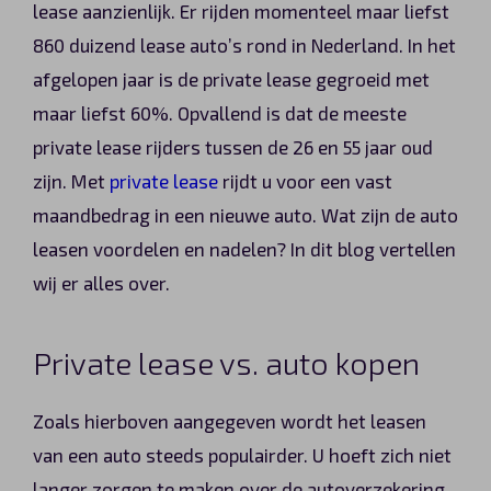
lease aanzienlijk. Er rijden momenteel maar liefst
Automerken
860 duizend lease auto’s rond in Nederland. In het
afgelopen jaar is de private lease gegroeid met
maar liefst 60%. Opvallend is dat de meeste
Vragen?
private lease rijders tussen de 26 en 55 jaar oud
zijn. Met
private lease
rijdt u voor een vast
Over ons
maandbedrag in een nieuwe auto. Wat zijn de auto
leasen voordelen en nadelen? In dit blog vertellen
Contact
wij er alles over.
Private lease vs. auto kopen
Zoals hierboven aangegeven wordt het leasen
van een auto steeds populairder. U hoeft zich niet
langer zorgen te maken over de autoverzekering,