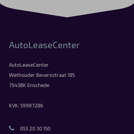
AutoLeaseCenter
AutoLeaseCenter
Wethouder Beversstraat 185
7543BK Enschede
KVK: 59987286
053 20 30 150