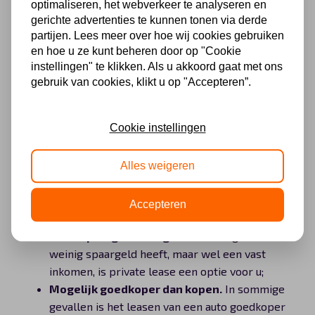
nadelen
optimaliseren, het webverkeer te analyseren en
gerichte advertenties te kunnen tonen via derde
partijen. Lees meer over hoe wij cookies gebruiken
Auto leasen particulier voordelen
en hoe u ze kunt beheren door op "Cookie
instellingen" te klikken. Als u akkoord gaat met ons
Inzicht in kosten
. Met behulp van private
gebruik van cookies, klikt u op "Accepteren”.
lease weet u exact wat uw maandelijkse kosten
aan uw auto zijn. Enkel de brandstof valt er nog
Cookie instellingen
buiten;
Geen gedoe.
U hebt nooit geen onverwachte
rekeningen. Reparaties en onderhoud zijn in uw
Alles weigeren
maandelijkse kosten begrepen. Ook bij het
inruilen of doorverkopen van uw auto hebt u
Accepteren
geen onverwachte extra kosten;
Geen spaargeld nodig
. Wanneer u geen of te
weinig spaargeld heeft, maar wel een vast
inkomen, is private lease een optie voor u;
Mogelijk goedkoper dan kopen.
In sommige
gevallen is het leasen van een auto goedkoper