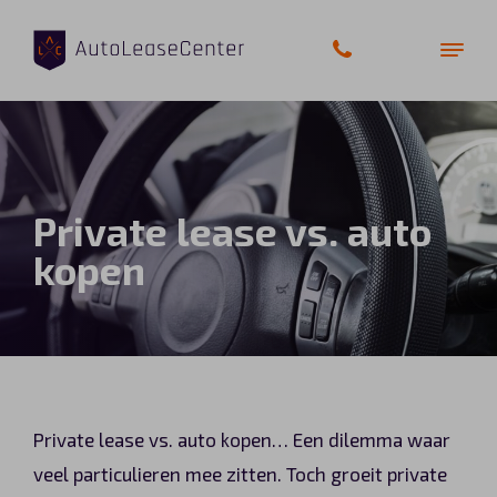
Zakelijke auto’s
Private lease vs. auto
Bedrijfswagens
kopen
Elektrische auto’s
Wagenparkbeheer
Private lease
Private lease vs. auto kopen… Een dilemma waar
Shortlease
veel particulieren mee zitten. Toch groeit private